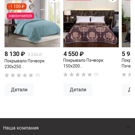
-1 100 ₽
закончился
8 130 ₽
4 550 ₽
5 94
9 230 ₽
Покрывало Пэчворк
Покры
Покрывало Пэчворк
150х200...
Пэчвор
230х250...












(0)
(0)
Детали
Детали
Де

Наша компания