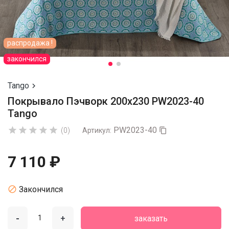
распродажа !
закончился
Tango

Покрывало Пэчворк 200х230 PW2023-40
Tango
PW2023-40





(0)
Артикул:

7 110 ₽

Закончился
-
+
заказать