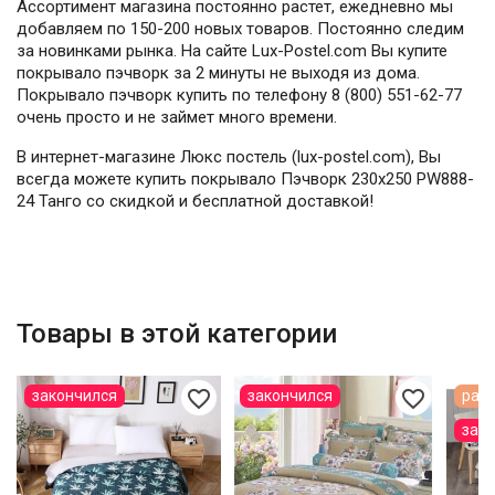
Ассортимент магазина постоянно растет, ежедневно мы
добавляем по 150-200 новых товаров. Постоянно следим
за новинками рынка. На сайте Lux-Postel.com Вы купите
покрывало пэчворк за 2 минуты не выходя из дома.
Покрывало пэчворк купить по телефону 8 (800) 551-62-77
очень просто и не займет много времени.
В интернет-магазине Люкс постель (lux-postel.com), Вы
всегда можете купить покрывало Пэчворк 230х250 PW888-
24 Танго со скидкой и бесплатной доставкой!
Товары в этой категории
favorite_border
favorite_border
закончился
закончился
расп
зак