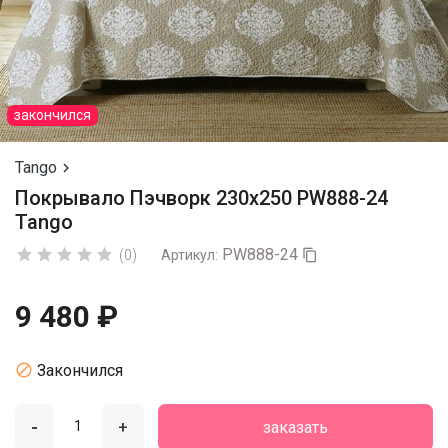
закончился
Tango

Покрывало Пэчворк 230х250 PW888-24
Tango
PW888-24





(0)
Артикул:

9 480 ₽

Закончился
-
+
заказать