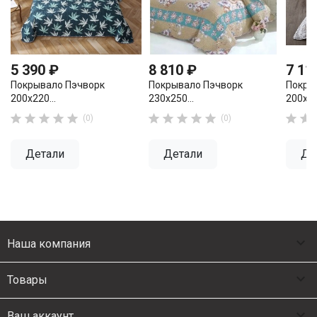
5 390 ₽
8 810 ₽
7 11
Покрывало Пэчворк
Покрывало Пэчворк
Покры
200х220...
230х250...
200х23












(0)
(0)
Детали
Детали
Де

Наша компания

Товары

Ваш аккаунт