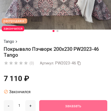
распродажа !
закончился
Tango

Покрывало Пэчворк 200х230 PW2023-46
Tango
PW2023-46





(0)
Артикул:

7 110 ₽

Закончился
-
+
заказать