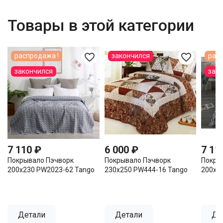
Товары в этой категории
favorite_border
favorite_border
распродажа !
закончился
расп
закончился
зак
7 110 ₽
6 000 ₽
7 11
Покрывало Пэчворк
Покрывало Пэчворк
Покры
200х230 PW2023-62 Tango
230х250 PW444-16 Tango
200х2
Детали
Детали
Де