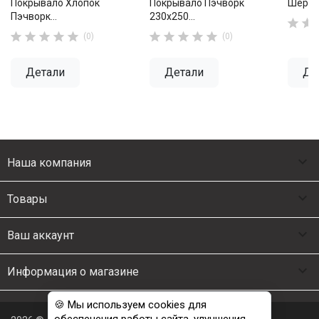
Покрывало Хлопок
Покрывало Пэчворк
Шерстя
Пэчворк...
230х250...












(0)
(0)
Детали
Детали
Де

Наша компания

Товары

Ваш аккаунт

Информация о магазине
🍪 Мы используем cookies для