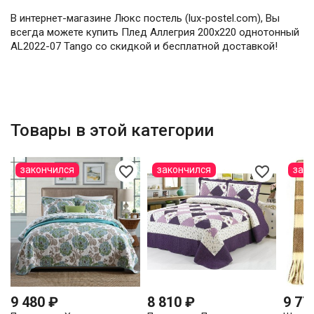
В интернет-магазине Люкс постель (lux-postel.com), Вы
всегда можете купить Плед Аллегрия 200х220 однотонный
AL2022-07 Tango со скидкой и бесплатной доставкой!
Товары в этой категории
favorite_border
favorite_border
закончился
закончился
зак
9 480 ₽
8 810 ₽
9 77