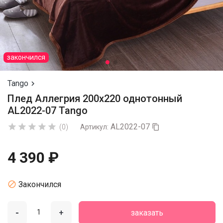
закончился
Tango

Плед Аллегрия 200х220 однотонный
AL2022-07 Tango
AL2022-07





(0)
Артикул:

4 390 ₽

Закончился
-
+
заказать