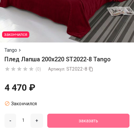
закончился
Tango

Плед Лапша 200х220 ST2022-8 Tango
ST2022-8





(0)
Артикул:

4 470 ₽

Закончился
-
+
заказать