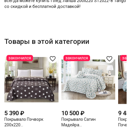
всегда можете купить Плед Лапша 200х220 ST2022-8 Tango
со скидкой и бесплатной доставкой!
Товары в этой категории
favorite_border
favorite_border
закончился
закончился
зак
5 390 ₽
10 500 ₽
9 48
Покрывало Пэчворк
Покрывало Сатин
Покры
200х220...
Мадейра...
Пэчвор