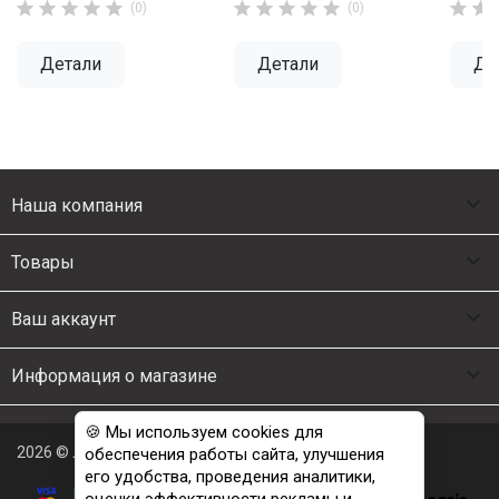












(0)
(0)
Детали
Детали
Де

Наша компания

Товары

Ваш аккаунт

Информация о магазине
🍪 Мы используем cookies для
2026 © Люкс Постель
обеспечения работы сайта, улучшения
его удобства, проведения аналитики,