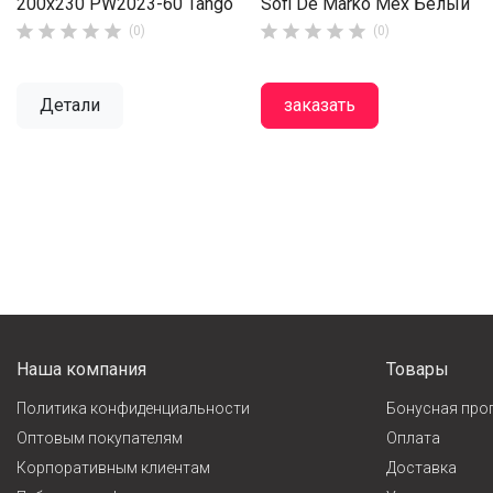
200х230 PW2023-60 Tango
Sofi De Marko Мех Белый










(0)
(0)
Детали
заказать
Наша компания
Товары
Политика конфиденциальности
Бонусная про
Оптовым покупателям
Оплата
Корпоративным клиентам
Доставка