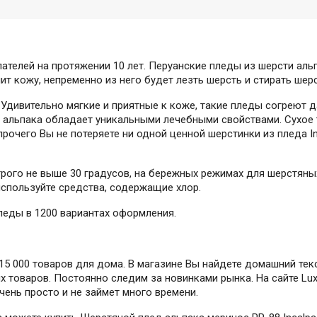
пателей на протяжении 10 лет. Перуанские пледы из шерсти ал
ит кожу, непременно из него будет лезть шерсть и стирать ше
 Удивительно мягкие и приятные к коже, такие пледы согреют д
 альпака обладает уникальными лечебными свойствами. Сухое 
рочего Вы не потеряете ни одной ценной шерстинки из пледа In
трого не выше 30 градусов, на бережных режимах для шерстяны
используйте средства, содержащие хлор.
леды в 1200 вариантах оформления.
5 000 товаров для дома. В магазине Вы найдете домашний текс
 товаров. Постоянно следим за новинками рынка. На сайте Lux
очень просто и не займет много времени.