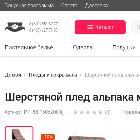
Бонусная программа
Оплата
Доставка

Каталог
Постельное белье
Одеяла
Подушки
Домой
Пледы и покрывала
Шерстяной плед альпак
Шерстяной плед альпака м
PP-88 150х200
Подели





Артикул:

(0)
-10%