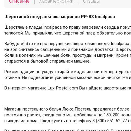
Описание
Характеристики
Отзывы
Шерстяной плед альпака меринос PP-88 Incalpaca
Шерстяные пледы Incalpaca по праву завоевали сердца поку
теплотой. Мы привыкли, что шерстяной плед обязательно кол
Забудьте! Это не про перуанские шерстяные пледы Incalpaca.
не зря считались священными и признаком достатка. Шерсть
боли в коленях, мышечные боли, простуды и мигрени. Кроме п
стираются в бытовой стиральной машине.
Рекомендации по уходу: стирайте изделие при температуре с
отжима. Не подвергайте усиленной механической чистке. Не 
В интернет-магазине Lux-Postel.com Вы найдете шерстяные п
Магазин постельного белья Люкс Постель предлагает более 1
постоянно растет, ежедневно мы добавляем по 150-200 новых
выходя из дома. Плед купить по телефону 8 (800) 551-62-77 