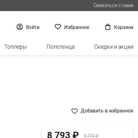
Связаться с нами



Войти
Избранное
Корзина
Топперы
Полотенца
Скидки и акции
favorite_border
Добавить в избранное
8 793 ₽
9 770 ₽