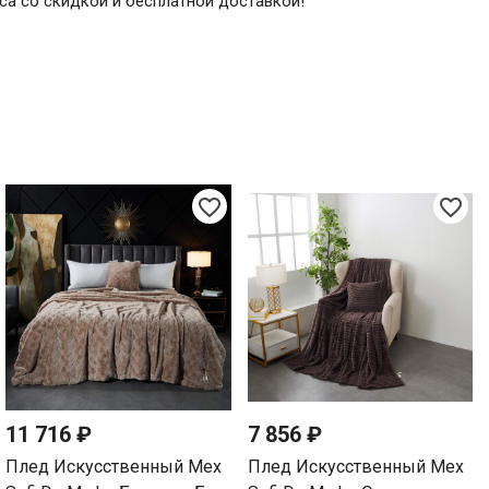
aca со скидкой и бесплатной доставкой!
favorite_border
favorite_border
11 716 ₽
7 856 ₽
Плед Искусственный Мех
Плед Искусственный Мех