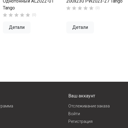
Однотонный AL2022-01
200х230 PW2023-27 Tango
Tango





(0)





(0)
Детали
Детали
Ваш аккаунт
грамма
Отслеживание заказа
Войти
Регистрация