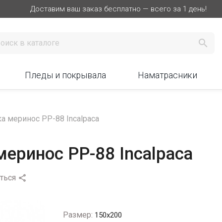
Доставим ваш заказ бесплатно — всего за 1 день!

Пледы и покрывала
Наматрасники
а меринос PP-88 Incalpaca
еринос PP-88 Incalpaca
ться

Размер:
150х200