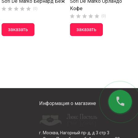
Sofi De Marko Бернард Беж
Sofi De Marko Орландо
Кофе





(0)





(0)
заказать
заказать
phone
Информация о магазине
г. Москва, Нагорный пр-д, д 3 стр 3