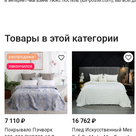
В интернет-магазине Люкс постель (lux-postel.com), Вы всег
Товары в этой категории
favorite_border
favorite_border
распродажа !
закончился
7 110 ₽
16 762 ₽
Покрывало Пэчворк
Плед Искусственный Мех