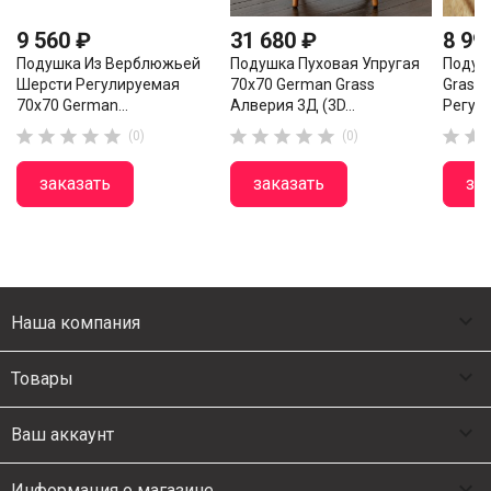
9 560 ₽
31 680 ₽
8 99
Подушка Из Верблюжьей
Подушка Пуховая Упругая
Подуш
Шерсти Регулируемая
70х70 German Grass
Grass 
70х70 German...
Алверия 3Д (3D...
Регул












(0)
(0)
заказать
заказать
за

Наша компания

Товары

Ваш аккаунт

Информация о магазине