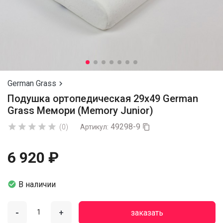
German Grass

Подушка ортопедическая 29х49 German
Grass Мемори (Memory Junior)
49298-9





(0)
Артикул:

6 920 ₽

В наличии
-
+
заказать