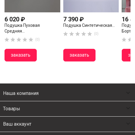
6 020 ₽
7 390 ₽
16 4
Подушка Пуховая
Подушка Синтетическая...
Подуш
Средняя...
Бортик





(0)







(0)
заказать
заказать
за

Наша компания

Товары

Ваш аккаунт