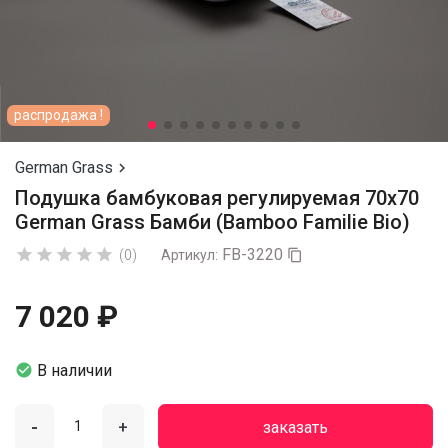
распродажа !
German Grass

Подушка бамбуковая регулируемая 70х70
German Grass Бамби (Bamboo Familie Bio)
FB-3220





(0)
Артикул:

7 020 ₽

В наличии
-
+
заказать