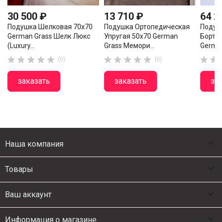
30 500 ₽
13 710 ₽
64 2
Подушка Шелковая 70х70
Подушка Ортопедическая
Подуш
German Grass Шелк Люкс
Упругая 50х70 German
Борти
(Luxury...
Grass Мемори...
German












(0)
(0)
заказать
заказать
за

Наша компания

Товары

Ваш аккаунт

Информация о магазине