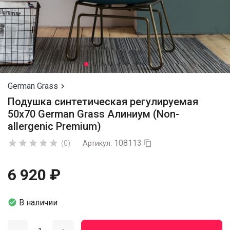
German Grass

Подушка синтетическая регулируемая
50х70 German Grass Алиниум (Non-
allergenic Premium)
108113





(0)
Артикул:

6 920 ₽

В наличии