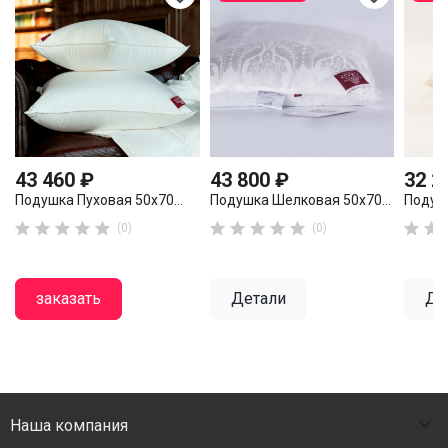
43 460 ₽
43 800 ₽
32 2
Подушка Пуховая 50х70...
Подушка Шелковая 50х70...
Подушк












(0)
(0)
заказать
Детали
Де

Наша компания