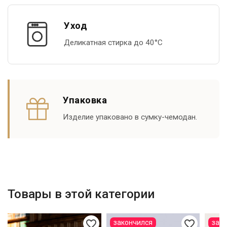
Уход
Деликатная стирка до 40°С
Упаковка
Изделие упаковано в сумку-чемодан.
Товары в этой категории
favorite_border
favorite_border
закончился
зак