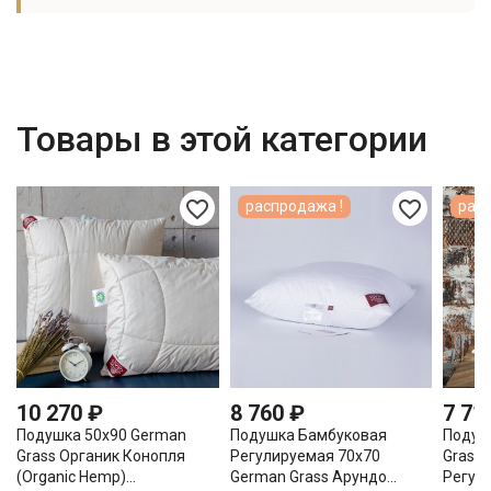
Товары в этой категории
favorite_border
favorite_border
распродажа !
расп
10 270 ₽
8 760 ₽
7 71
Подушка 50х90 German
Подушка Бамбуковая
Подуш
Grass Органик Конопля
Регулируемая 70х70
Grass 
(Organic Hemp)...
German Grass Арундо...
Регул