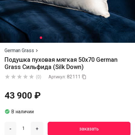
German Grass

Подушка пуховая мягкая 50х70 German
Grass Сильфида (Silk Down)
82111





(0)
Артикул:

43 900 ₽

В наличии
-
+
заказать