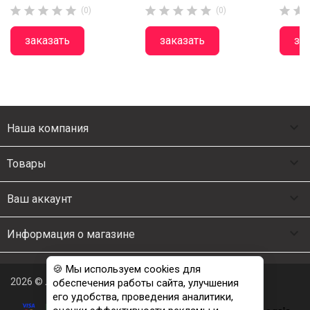












(0)
(0)
заказать
заказать
за

Наша компания

Товары

Ваш аккаунт

Информация о магазине
🍪 Мы используем cookies для
2026 © Люкс Постель
обеспечения работы сайта, улучшения
его удобства, проведения аналитики,