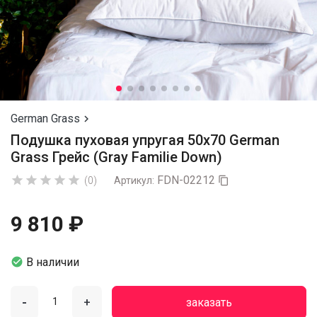
German Grass

Подушка пуховая упругая 50х70 German
Grass Грейс (Gray Familie Down)
FDN-02212





(0)
Артикул:

9 810 ₽

В наличии
-
+
заказать