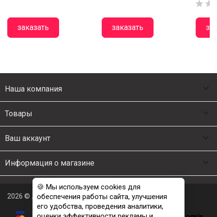


заказать
заказать
за

Наша компания

Товары

Ваш аккаунт

Информация о магазине
🍪 Мы используем cookies для
2026 © Люкс Постель
обеспечения работы сайта, улучшения
его удобства, проведения аналитики,
оценки эффективности рекламы и