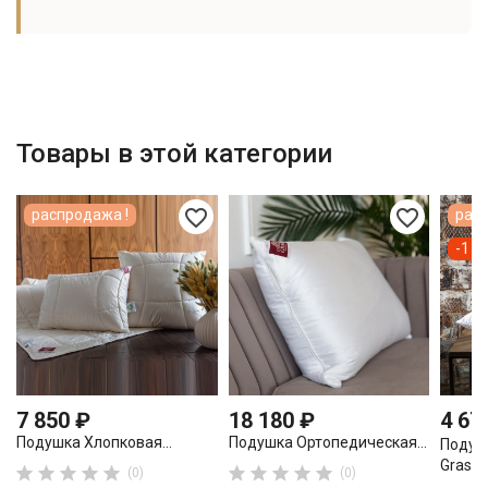
Товары в этой категории
favorite_border
favorite_border
распродажа !
расп
-1 6
7 850 ₽
18 180 ₽
4 67
Подушка Хлопковая...
Подушка Ортопедическая...
Подуш
Grass..










(0)
(0)