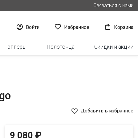
Связаться с нами



Войти
Избранное
Корзина
Топперы
Полотенца
Скидки и акции
go
favorite_border
Добавить в избранное
9 080 ₽