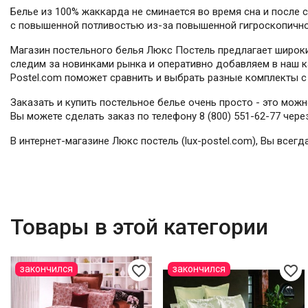
Белье из 100% жаккарда не сминается во время сна и после 
с повышенной потливостью из-за повышенной гигроскопично
Магазин постельного белья Люкс Постель предлагает широки
следим за новинками рынка и оперативно добавляем в наш ка
Postel.com поможет сравнить и выбрать разные комплекты с 
Заказать и купить постельное белье очень просто - это мож
Вы можете сделать заказ по телефону 8 (800) 551-62-77 чер
В интернет-магазине Люкс постель (lux-postel.com), Вы все
Товары в этой категории
favorite_border
favorite_border
закончился
закончился