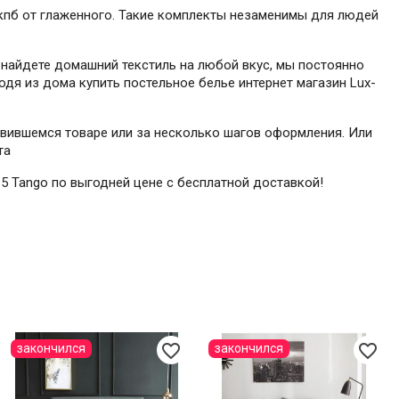
е кпб от глаженного. Такие комплекты незаменимы для людей
 найдете домашний текстиль на любой вкус, мы постоянно
одя из дома купить постельное белье интернет магазин Lux-
равившемся товаре или за несколько шагов оформления. Или
та
15 Tango по выгодней цене с бесплатной доставкой!
favorite_border
favorite_border
закончился
закончился