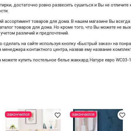
стирки, достаточно ровно развесить сушиться и Вы не отличит
сти.
й ассортимент товаров для дома. В нашем магазине Вы всегда
талог товаров для дома. Но кроме того, что Вы можете не вых
учетом различий и предпочтений.
но сделать на сайте используя кнопку «Быстрый заказ» на пон
ез менеджера контактного центра, назвав ему название комплек
гда можете купить постельное белье жаккард Натуре евро WC03-
favorite_border
favorite_border
закончился
закончился