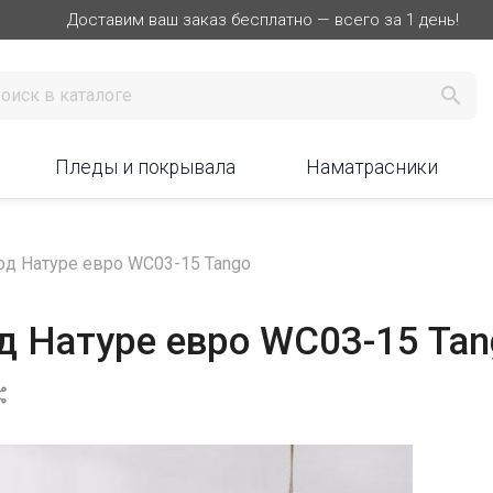
Доставим ваш заказ бесплатно — всего за 1 день!

Пледы и покрывала
Наматрасники
рд Натуре евро WC03-15 Tango
д Натуре евро WC03-15 Tan
