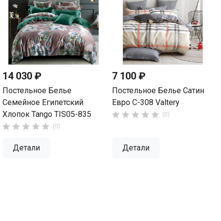
14 030 ₽
7 100 ₽
Постельное Белье
Постельное Белье Сатин
Семейное Египетский
Евро С-308 Valtery
Хлопок Tango TIS05-835





(0)





(0)
Детали
Детали