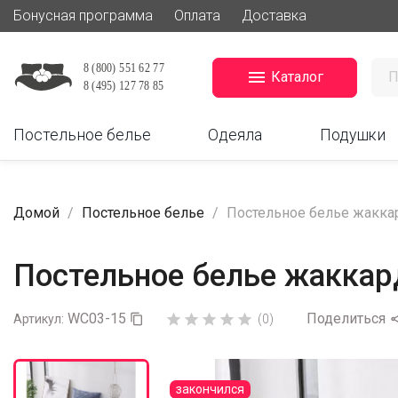
Бонусная программа
Оплата
Доставка

Каталог
Постельное белье
Одеяла
Подушки
Домой
Постельное белье
Постельное белье жакка
Постельное белье жаккар
WC03-15
Поделиться





Артикул:

(0)
закончился