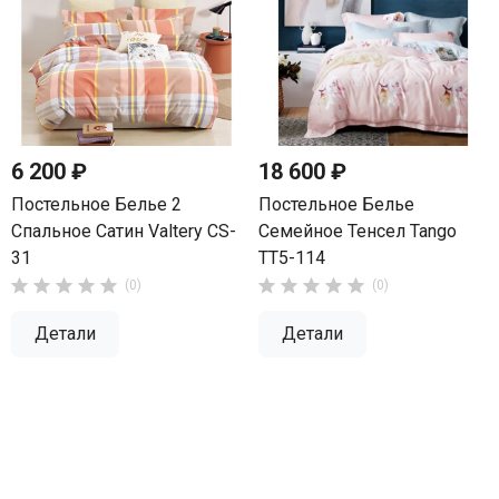
6 200 ₽
18 600 ₽
Постельное Белье 2
Постельное Белье
Спальное Сатин Valtery CS-
Семейное Тенсел Tango
31
TT5-114










(0)
(0)
Детали
Детали