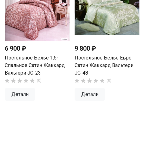
6 900 ₽
9 800 ₽
Постельное Белье 1,5-
Постельное Белье Евро
Спальное Сатин Жаккард
Сатин Жаккард Вальтери
Вальтери JC-23
JC-48










(0)
(0)
Детали
Детали