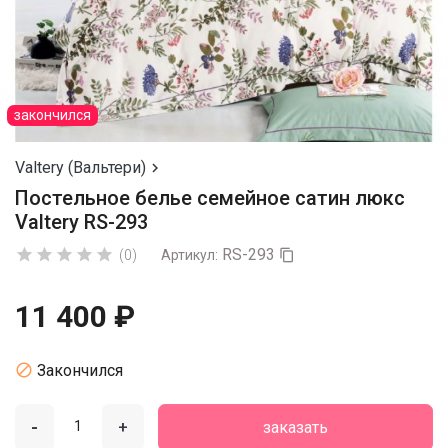
закончился
Valtery (Вальтери)

Постельное белье семейное сатин люкс
Valtery RS-293
RS-293





(0)
Артикул:

11 400 ₽

Закончился
-
+
заказать