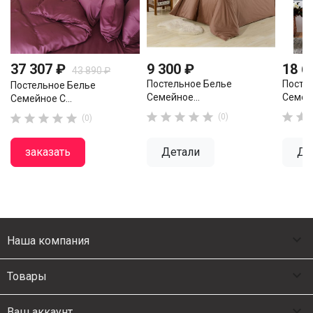
37 307 ₽
9 300 ₽
18 6
43 890 ₽
Постельное Белье
Посте
Постельное Белье
Семейное...
Семейн
Семейное С...












(0)
(0)
заказать
Детали
Де

Наша компания

Товары

Ваш аккаунт