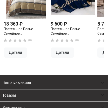
18 360 ₽
9 600 ₽
8 70
Постельное Белье
Постельное Белье
Посте
Семейное...
Семейное...
Семейн












(0)
(0)
Детали
Детали
Де

Наша компания

Товары

Ваш аккаунт