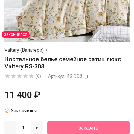
закончился
Valtery (Вальтери)

Постельное белье семейное сатин люкс
Valtery RS-308
RS-308





(0)
Артикул:

11 400 ₽

Закончился
-
+
заказать