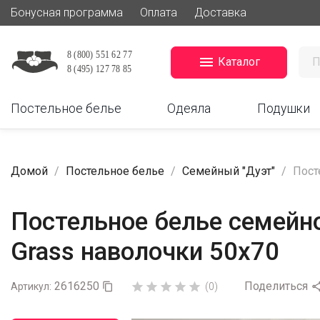
Бонусная программа
Оплата
Доставка

Каталог
Постельное белье
Одеяла
Подушки
Домой
Постельное белье
Семейный "Дуэт"
Пост
Постельное белье семейное
Grass наволочки 50х70
2616250
Поделиться





Артикул:

(0)