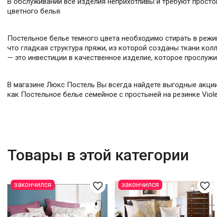
В обслуживании все изделия неприхотливы и требуют прост
цветного белья.
Постельное белье темного цвета необходимо стирать в режи
что гладкая структура пряжи, из которой созданы ткани кол
— это инвестиции в качественное изделие, которое прослужи
В магазине Люкс Постель Вы всегда найдете выгодные акции
как Постельное белье семейное с простыней на резинке Violet
Товары в этой категории
favorite_border
favorite_border
закончился
закончился