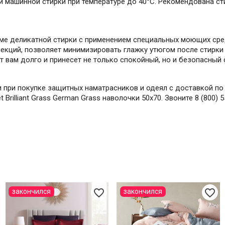
ой машинной стирки при температуре до 40°С. Рекомендована
ме деликатной стирки с применением специальных моющих сред
лекций, позволяет минимизировать глажку утюгом после стирки
т вам долго и принесет не только спокойный, но и безопасный 
 при покупке защитных наматрасников и одеял с доставкой по 
 Brilliant Grass German Grass наволочки 50х70. Звоните 8 (800)
favorite_border
favorite_border
закончился
закончился