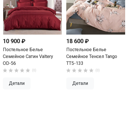
10 900 ₽
18 600 ₽
Постельное Белье
Постельное Белье
Семейное Сатин Valtery
Семейное Тенсел Tango
OD-56
TT5-133










(0)
(0)
Детали
Детали