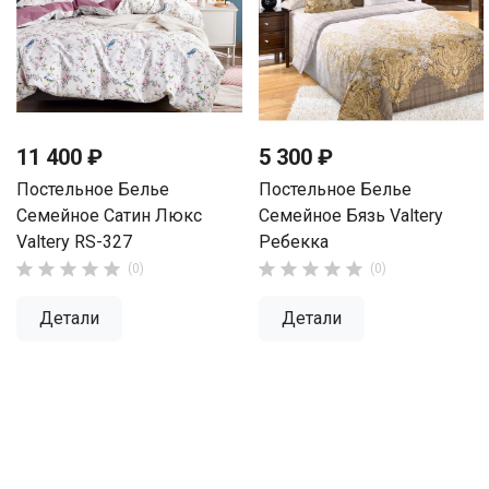
11 400 ₽
5 300 ₽
Постельное Белье
Постельное Белье
Семейное Сатин Люкс
Семейное Бязь Valtery
Valtery RS-327
Ребекка










(0)
(0)
Детали
Детали