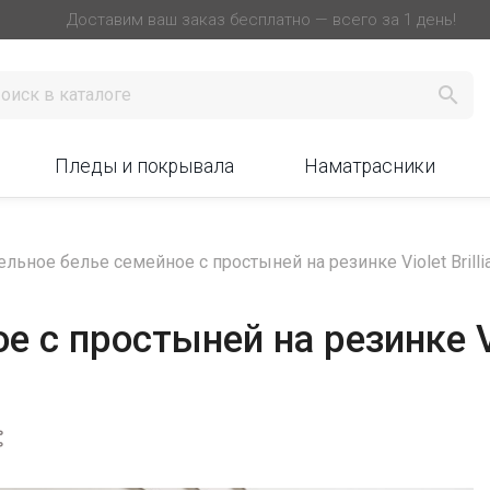
Доставим ваш заказ бесплатно — всего за 1 день!

Пледы и покрывала
Наматрасники
ельное белье семейное с простыней на резинке Violet Brilli
 с простыней на резинке Vio
