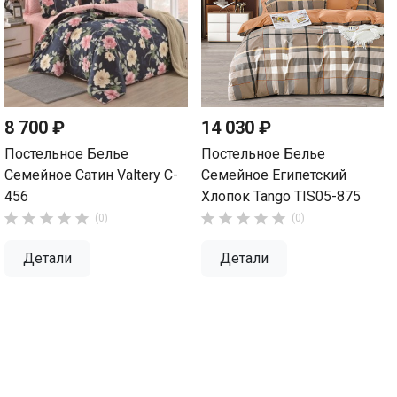
8 700 ₽
14 030 ₽
Постельное Белье
Постельное Белье
Семейное Сатин Valtery C-
Семейное Египетский
456
Хлопок Tango TIS05-875










(0)
(0)
Детали
Детали