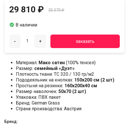
29 810 ₽
35 070 ₽

В наличии
-
+
заказать
Материал:
Мако сатин
(100% тенсел)
Размер:
семейный «Дуэт»
Плотность ткани: ТС 320 / 130 гр/м2
Пододеяльник на кнопках:
150х200 см (2 шт)
Простыня на резинке:
160х200х40 см
Размер наволочек:
50x70 (2 шт)
Упаковка: ПВХ пакет
Бренд: German Grass
Страна производства: Австрия
Бренд: