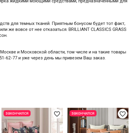
 стирка жидкими моющими средствами, предназначенными для
ств для темных тканей. Приятным бонусом будет тот факт,
 или же вовсе от нее отказаться. BRILLIANT CLASSICS GRASS
сон.
Москве и Московской области, том числе и на такие товары
 551-62-77 и уже через день мы привезем Ваш заказ.
favorite_border
favorite_border
закончился
закончился