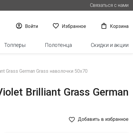
Связаться с нами



Войти
Избранное
Корзина
Топперы
Полотенца
Скидки и акции
ant Grass German Grass наволочки 50х70
let Brilliant Grass German
favorite_border
Добавить в избранное