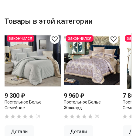
Товары в этой категории
favorite_border
favorite_border
закончился
закончился
зак
9 300 ₽
9 960 ₽
7 80
Постельное Белье
Постельное Белье
Посте
Семейное...
Жаккард...
Семейн












(0)
(0)
Детали
Детали
Де