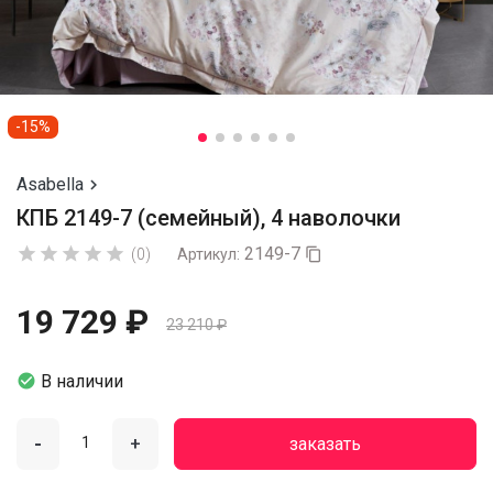
-15%
Asabella

КПБ 2149-7 (семейный), 4 наволочки
2149-7





(0)
Артикул:

19 729 ₽
23 210 ₽

В наличии
-
+
заказать