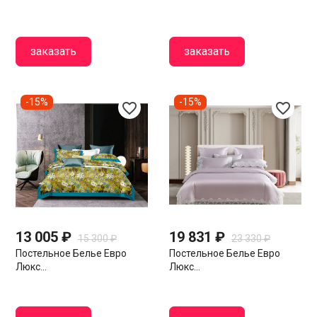
заказать
заказать
-15%
-15%
favorite_border
favorite_border
13 005 ₽
19 831 ₽
15 300 ₽
23 330 ₽
Постельное Белье Евро
Постельное Белье Евро
Люкс...
Люкс...