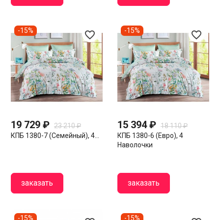
-15%
-15%
favorite_border
favorite_border
19 729 ₽
15 394 ₽
23 210 ₽
18 110 ₽
КПБ 1380-7 (семейный), 4...
КПБ 1380-6 (евро), 4
Наволочки
заказать
заказать
-15%
-15%