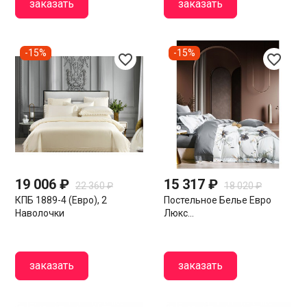
заказать
заказать
-15%
-15%
favorite_border
favorite_border
19 006 ₽
15 317 ₽
22 360 ₽
18 020 ₽
КПБ 1889-4 (евро), 2
Постельное Белье Евро
Наволочки
Люкс...
заказать
заказать