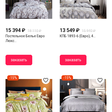
15 394 ₽
13 549 ₽
18 110 ₽
15 940 ₽
Постельное Белье Евро
КПБ 1893-6 (евро), 4...
Люкс...
заказать
заказать
-15%
-15%
favorite_border
favorite_border