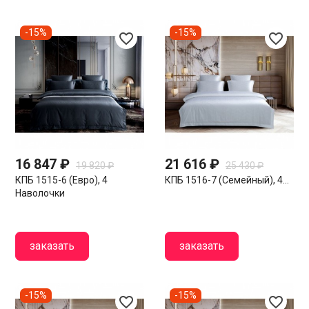
-15%
-15%
favorite_border
favorite_border
16 847 ₽
21 616 ₽
19 820 ₽
25 430 ₽
КПБ 1515-6 (евро), 4
КПБ 1516-7 (семейный), 4...
Наволочки
заказать
заказать
-15%
-15%
favorite_border
favorite_border