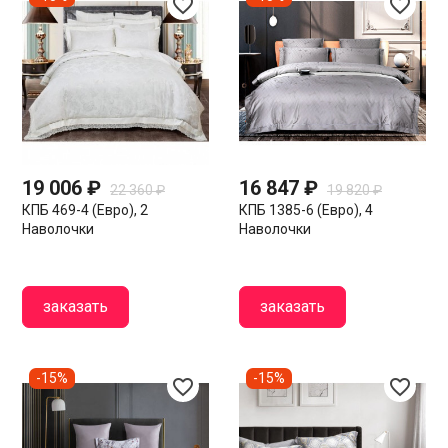
favorite_border
favorite_border
19 006 ₽
16 847 ₽
22 360 ₽
19 820 ₽
КПБ 469-4 (евро), 2
КПБ 1385-6 (евро), 4
Наволочки
Наволочки
заказать
заказать
-15%
-15%
favorite_border
favorite_border