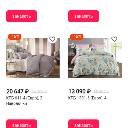
заказать
заказать
-15%
-15%
favorite_border
favorite_border
20 647 ₽
13 090 ₽
24 290 ₽
15 400 ₽
КПБ 611-4 (евро), 2
КПБ 1381-6 (евро), 4...
Наволочки
заказать
заказать