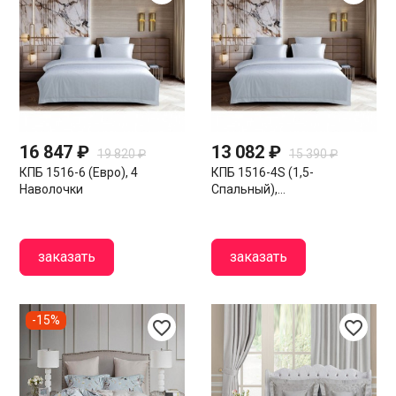
16 847 ₽
13 082 ₽
19 820 ₽
15 390 ₽
КПБ 1516-6 (евро), 4
КПБ 1516-4S (1,5-
Наволочки
Спальный),...
заказать
заказать
-15%
favorite_border
favorite_border