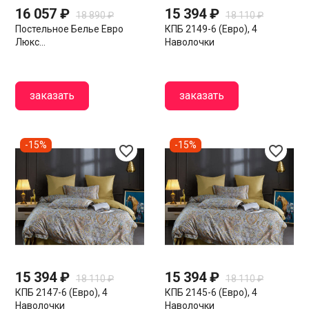
16 057 ₽
15 394 ₽
18 890 ₽
18 110 ₽
Постельное Белье Евро
КПБ 2149-6 (евро), 4
Люкс...
Наволочки
заказать
заказать
-15%
-15%
favorite_border
favorite_border
15 394 ₽
15 394 ₽
18 110 ₽
18 110 ₽
КПБ 2147-6 (евро), 4
КПБ 2145-6 (евро), 4
Наволочки
Наволочки