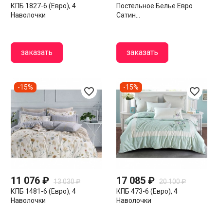
КПБ 1827-6 (евро), 4
Постельное Белье Евро
Наволочки
Сатин...
заказать
заказать
-15%
-15%
favorite_border
favorite_border
11 076 ₽
17 085 ₽
13 030 ₽
20 100 ₽
КПБ 1481-6 (евро), 4
КПБ 473-6 (евро), 4
Наволочки
Наволочки