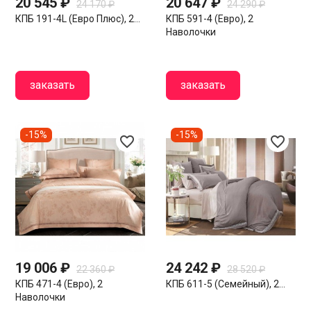
20 545 ₽
20 647 ₽
24 170 ₽
24 290 ₽
КПБ 191-4L (евро Плюс), 2...
КПБ 591-4 (евро), 2
Наволочки
заказать
заказать
-15%
-15%
favorite_border
favorite_border
19 006 ₽
24 242 ₽
22 360 ₽
28 520 ₽
КПБ 471-4 (евро), 2
КПБ 611-5 (семейный), 2...
Наволочки