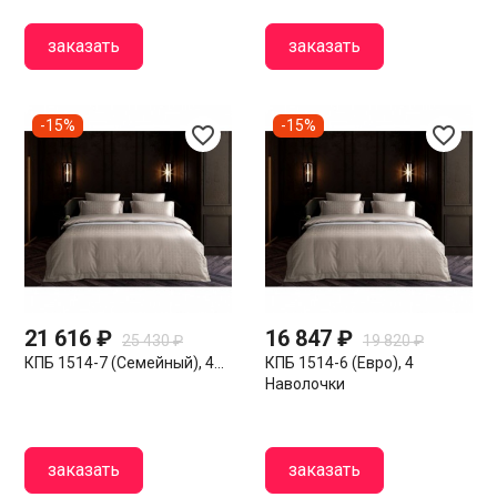
заказать
заказать
-15%
-15%
favorite_border
favorite_border
21 616 ₽
16 847 ₽
25 430 ₽
19 820 ₽
КПБ 1514-7 (семейный), 4...
КПБ 1514-6 (евро), 4
Наволочки
заказать
заказать