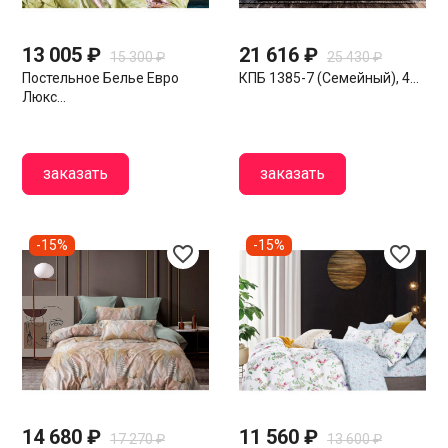
13 005 ₽
21 616 ₽
15 300 ₽
25 430 ₽
Постельное Белье Евро
КПБ 1385-7 (семейный), 4...
Люкс...
заказать
заказать
-15%
-15%
favorite_border
favorite_border
14 680 ₽
11 560 ₽
17 270 ₽
13 600 ₽