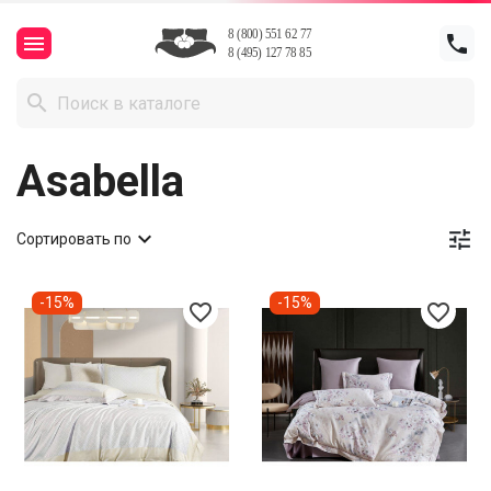



Asabella


Сортировать по
-15%
-15%
favorite_border
favorite_border