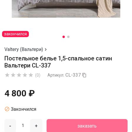
закончился
Valtery (Вальтери)

Постельное белье 1,5-спальное сатин
Вальтери CL-337
CL-337





(0)
Артикул:

4 800 ₽

Закончился
-
+
заказать