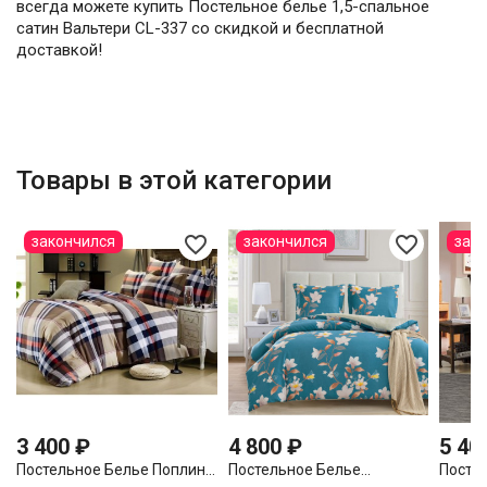
всегда можете купить Постельное белье 1,5-спальное
сатин Вальтери CL-337 со скидкой и бесплатной
доставкой!
Товары в этой категории
favorite_border
favorite_border
закончился
закончился
зак
3 400 ₽
4 800 ₽
5 40
Постельное Белье Поплин...
Постельное Белье...
Постел