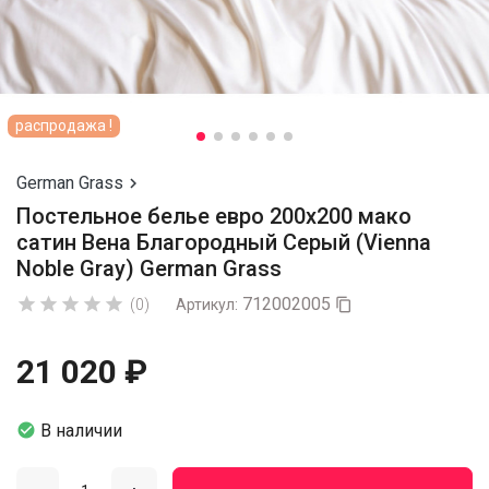
распродажа !
German Grass

Постельное белье евро 200х200 мако
сатин Вена Благородный Серый (Vienna
Noble Gray) German Grass
712002005





(0)
Артикул:

21 020 ₽

В наличии