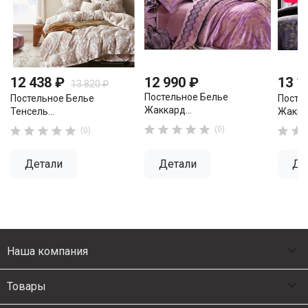
12 438 ₽
12 990 ₽
13 1
13 820 ₽
Постельное Белье
Постельное Белье
Посте
Жаккард...
Тенсель...
Жаккар










(0)


(0)
Детали
Детали
Де

Наша компания

Товары