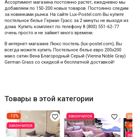
Ассортимент магазина постоянно растет, ежедневно мы
добавляем по 150-200 новых товаров. Постоянно следим
за новинками рынка. На сайте Lux-Postel.com Вы купите
постельное белье Герман Грасс за 2 минуты не выходя из
дома. Купить комплект по телефону 8 (800) 551-62-77
очень просто и не займет много времени.
В интернет-магазине Люкс постель (lux-postel.com), Вы
всегда можете купить Постельное белье евро 200х200
мако сатин Вена Благородный Серый (Vienna Noble Gray)
German Grass со скидкой и бесплатной доставкой!
Товары в этой категории
favorite_border
favorite_border
-10%
закончился
расп
закончился
-600
зак