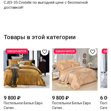
CJ03-35 Cristelle по выгодней цене с бесплатной
доставкой!
Товары в этой категории
favorite_border
favorite_border
закончился
закончился
зак
9 800 ₽
9 800 ₽
6 00
Постельное Белье Евро
Постельное Белье Евро
Посте
Сатин...
Сатин...
Сатин..