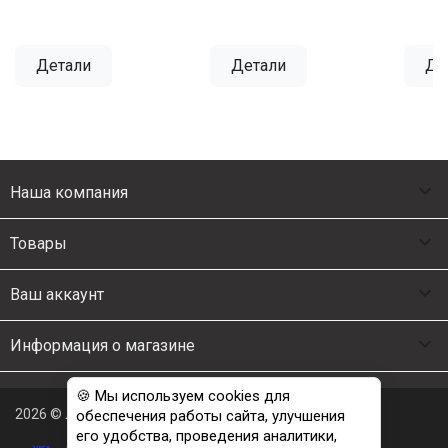
Детали
Детали
Де

Наша компания

Товары

Ваш аккаунт

Информация о магазине
🍪 Мы используем cookies для
2026 © Люкс Постель
обеспечения работы сайта, улучшения
его удобства, проведения аналитики,