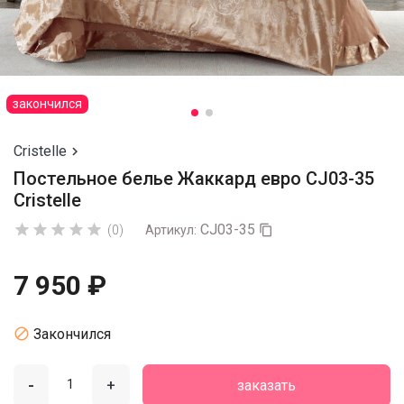
закончился
Cristelle

Постельное белье Жаккард евро CJ03-35
Cristelle
CJ03-35





(0)
Артикул:

7 950 ₽

Закончился
-
+
заказать