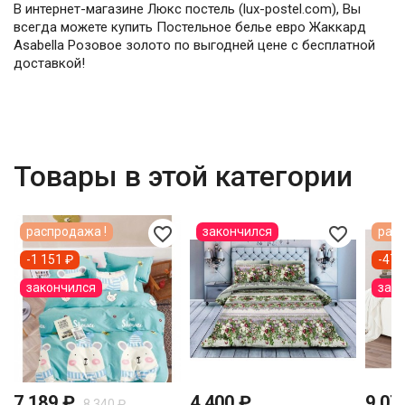
В интернет-магазине Люкс постель (lux-postel.com), Вы
всегда можете купить Постельное белье евро Жаккард
Asabella Розовое золото по выгодней цене с бесплатной
доставкой!
Товары в этой категории
favorite_border
favorite_border
распродажа !
закончился
расп
-1 151 ₽
-478
закончился
зак
7 189 ₽
4 400 ₽
9 07
8 340 ₽