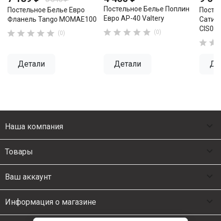
Постельное Белье Поплин
Постельное Белье Евро
Посте
Евро AP-40 Valtery
Фланель Tango MOMAE100
Сатин
CIS07-2










(0)
(0)


Детали
Детали
Де

Наша компания

Товары

Ваш аккаунт

Информация о магазине