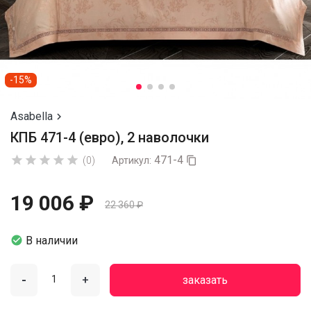
-15%
Asabella

КПБ 471-4 (евро), 2 наволочки
471-4





(0)
Артикул:

19 006 ₽
22 360 ₽

В наличии
-
+
заказать