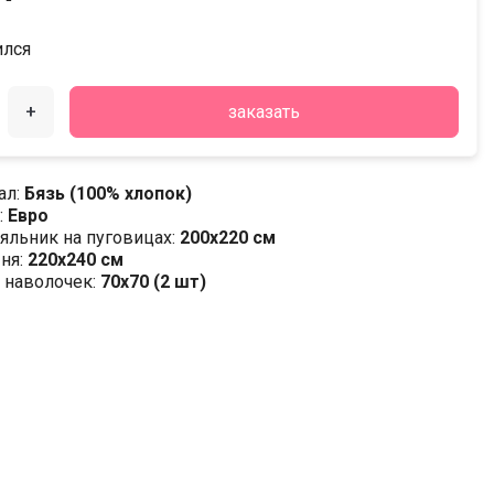
ился
+
заказать
ал:
Бязь (100% хлопок)
:
Евро
яльник на пуговицах:
200х220 см
ня:
220х240 см
 наволочек:
70x70 (2 шт)