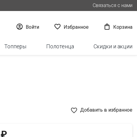
Связаться с нами



Войти
Избранное
Корзина
Топперы
Полотенца
Скидки и акции
favorite_border
Добавить в избранное
 ₽