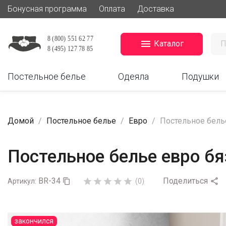
Бонусная программа
Оплата
Доставка

Каталог
Постельное белье
Одеяла
Подушки
Домой
Постельное белье
Евро
Постельное белье
Постельное белье евро бя
BR-34
Поделиться






Артикул:

(0)
закончился