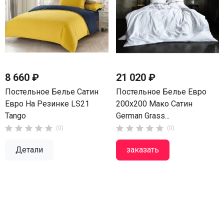
8 660 ₽
21 020 ₽
Постельное Белье Сатин
Постельное Белье Евро
Евро На Резинке LS21
200х200 Мако Сатин
Tango
German Grass...










(0)
(0)
Детали
заказать