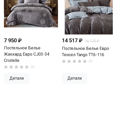
7 950 ₽
14 517 ₽
16 130 ₽
Постельное Белье
Постельное Белье Евро
Жаккард Евро CJ03-34
Тенсел Tango TT6-116
Cristelle





(0)





(0)
Детали
Детали