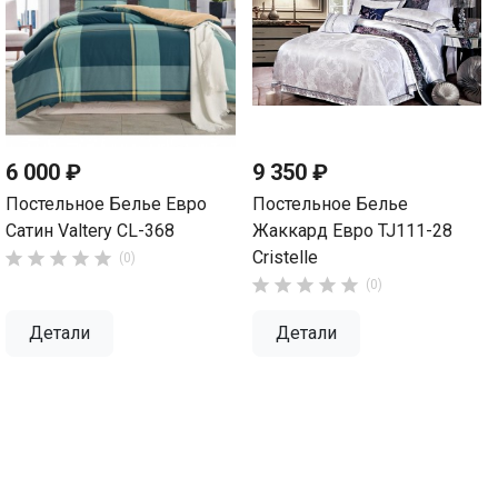
6 000 ₽
9 350 ₽
Постельное Белье Евро
Постельное Белье
Сатин Valtery CL-368
Жаккард Евро TJ111-28
Cristelle





(0)





(0)
Детали
Детали