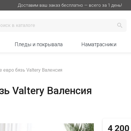
Доставим ваш заказ бесплатно — всего за 1 день!

Пледы и покрывала
Наматрасники
 евро бязь Valtery Валенсия
зь Valtery Валенсия
4 200