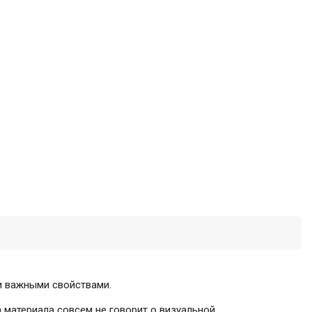
ми важными свойствами.
а материала совсем не говорит о визуальной