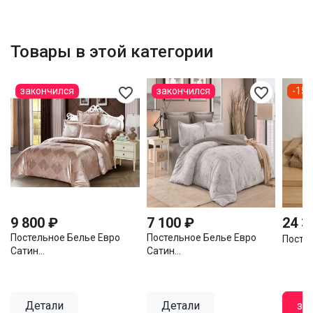
Товары в этой категории
favorite_border
favorite_border
закончился
закончился
-15
9 800 ₽
7 100 ₽
24 3
Постельное Белье Евро
Постельное Белье Евро
Постел
Сатин...
Сатин...
Детали
Детали
за