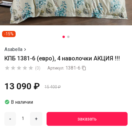
-15%
Asabella

КПБ 1381-6 (евро), 4 наволочки АКЦИЯ !!!
1381-6





(0)
Артикул:

13 090 ₽
15 400 ₽

В наличии
-
+
заказать