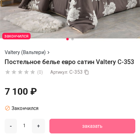
закончился
Valtery (Вальтери)

Постельное белье евро сатин Valtery C-353
C-353





(0)
Артикул:

7 100 ₽

Закончился
-
+
заказать