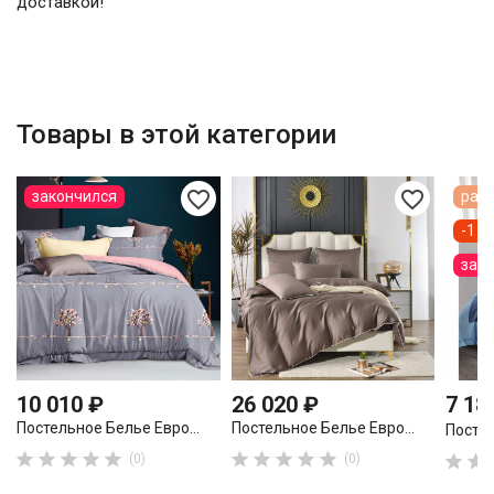
доставкой!
Товары в этой категории
favorite_border
favorite_border
закончился
расп
-1 1
зак
10 010 ₽
26 020 ₽
7 18
Постельное Белье Евро...
Постельное Белье Евро...
Постел










(0)
(0)

