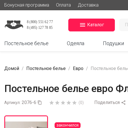
Бонусная программа
Оплата
Доставка

Каталог
Постельное белье
Одеяла
Подушки
Домой
Постельное белье
Евро
Постельное бель
Постельное белье евро Фл
2076-6
Поделиться






Артикул:

(0)
закончился