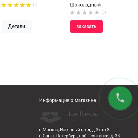
Шоколадный...










(1)





(0)
Детали
заказать
phone
Информация о магазине
г. Москва, Нагорный пр-д, д 3 стр 3
г. Санкт-Петербург, наб. Фонтанки, д. 38