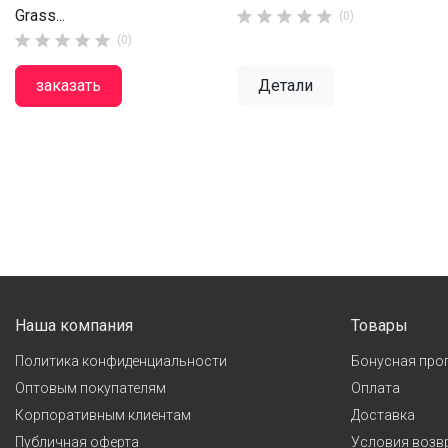
Grass...





(0)





(0)
заказать
Детали
Наша компания
Товары
Политика конфиденциальности
Бонусная про
Оптовым покупателям
Оплата
Корпоративным клиентам
Доставка
Публичная оферта
Условия возв