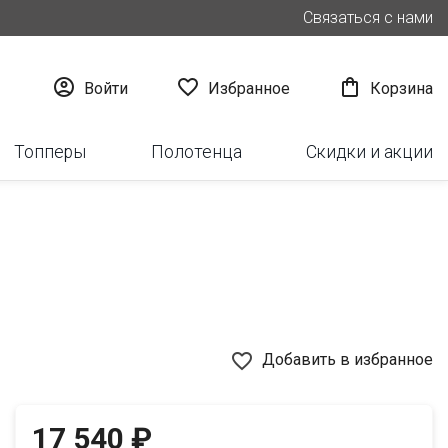
Связаться с нами



Войти
Избранное
Корзина
Топперы
Полотенца
Скидки и акции
favorite_border
Добавить в избранное
17 540 ₽