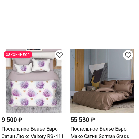
favorite_border
favorite_border
закончился
9 500 ₽
55 580 ₽
Постельное Белье Евро
Постельное Белье Евро
Сатин Люкс Valtery RS-411
Мако Сатин German Grass