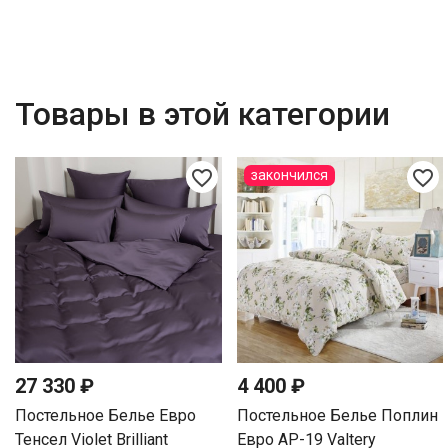
Товары в этой категории
favorite_border
favorite_border
закончился
27 330 ₽
4 400 ₽
Постельное Белье Евро
Постельное Белье Поплин
Тенсел Violet Brilliant
Евро AP-19 Valtery