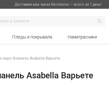
Доставим ваш заказ бесплатно — всего за 1 день!

Пледы и покрывала
Наматрасники
е евро Фланель Asabella Варьете
анель Asabella Варьете