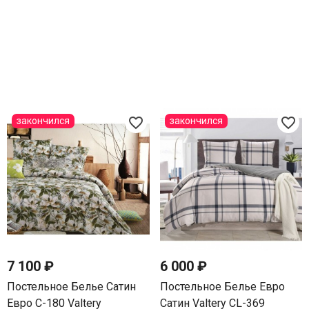
favorite_border
favorite_border
закончился
закончился
7 100 ₽
6 000 ₽
Постельное Белье Сатин
Постельное Белье Евро
Евро С-180 Valtery
Сатин Valtery CL-369