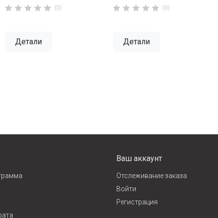










(0)
(0)
Детали
Детали
Ваш аккаунт
грамма
Отслеживание заказа
Войти
Регистрация
рата