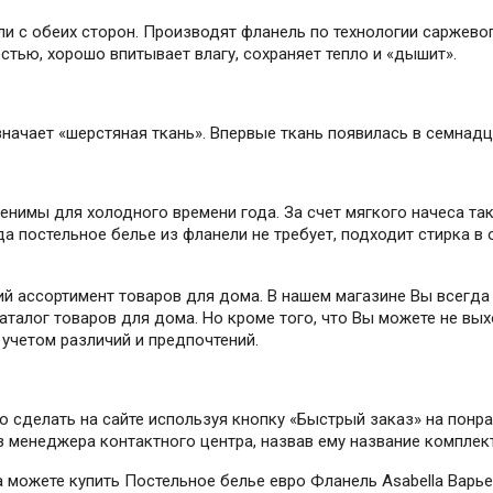
ли с обеих сторон. Производят фланель по технологии саржево
тью, хорошо впитывает влагу, сохраняет тепло и «дышит».
начает «шерстяная ткань». Впервые ткань появилась в семнадц
енимы для холодного времени года. За счет мягкого начеса та
да постельное белье из фланели не требует, подходит стирка 
й ассортимент товаров для дома. В нашем магазине Вы всегда
талог товаров для дома. Но кроме того, что Вы можете не вых
учетом различий и предпочтений.
но сделать на сайте используя кнопку «Быстрый заказ» на пон
ез менеджера контактного центра, назвав ему название комплек
да можете купить Постельное белье евро Фланель Asabella Варь