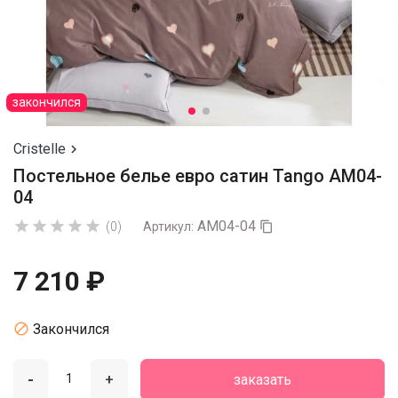
закончился
Cristelle

Постельное белье евро сатин Tango AM04-
04
AM04-04





(0)
Артикул:

7 210 ₽

Закончился
-
+
заказать