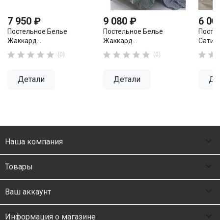
7 950 ₽
9 080 ₽
6 00
Постельное Белье
Постельное Белье
Посте
Жаккард...
Жаккард...
Сатин..












(0)
(0)
Детали
Детали
Де

Наша компания

Товары

Ваш аккаунт

Информация о магазине