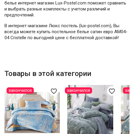
белье интернет магазин Lux-Postel.com поможет сравнить
и выбрать разные комплекты с учетом различий и
предпочтений.
В интернет-магазине Люкс постель (lux-postel.com), Вы
всегда можете купить постельное белье сатин евро AM04-
04 Cristelle по выгодней цене с бесплатной доставкой!
Товары в этой категории
favorite_border
favorite_border
закончился
закончился
зак