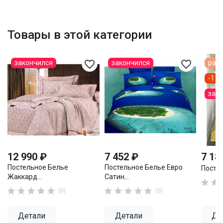
Товары в этой категории
favorite_border
favorite_border
закончился
закончился
расп
-1 1
зак
12 990 ₽
7 452 ₽
7 18
Постельное Белье
Постельное Белье Евро
Постел
Жаккард...
Сатин...












(0)
(0)
Детали
Детали
Де