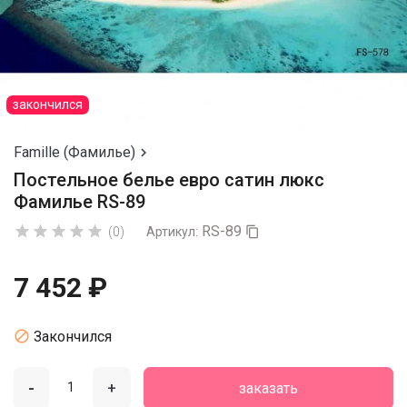
закончился
Famille (Фамилье)

Постельное белье евро сатин люкс
Фамилье RS-89
RS-89





(0)
Артикул:

7 452 ₽

Закончился
-
+
заказать