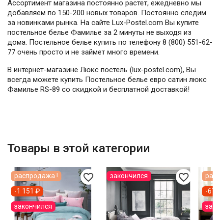
Ассортимент магазина постоянно растет, ежедневно мы
добавляем по 150-200 новых товаров. Постоянно следим
за новинками рынка. На сайте Lux-Postel.com Вы купите
постельное белье Фамилье за 2 минуты не выходя из
дома. Постельное белье купить по телефону 8 (800) 551-62-
77 очень просто и не займет много времени.
В интернет-магазине Люкс постель (lux-postel.com), Вы
всегда можете купить Постельное белье евро сатин люкс
Фамилье RS-89 со скидкой и бесплатной доставкой!
Товары в этой категории
favorite_border
favorite_border
распродажа !
закончился
расп
-1 151 ₽
-678
закончился
зак