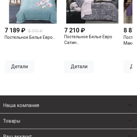
7 189 ₽
7 210 ₽
8 87
8 340 ₽
Постельное Белье Евро
Постельное Белье Евро...
Посте
Сатин...
Мако..
Детали
Детали
Де

Наша компания

Товары

Ваш аккаунт