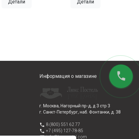
Детали
Детали
phone
Информация о магазине
г. Москва, Нагорный пр-д, д 3 стр 3
г. Санкт-Петербург, наб. Фонтанки, д. 38
phone
8 (800) 551 62 77
phone
+7 (495) 127-78-85
email
info@lux-postel.com