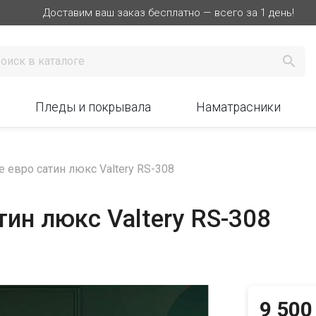
Доставим ваш заказ бесплатно — всего за 1 день!

Пледы и покрывала
Наматрасники
 евро сатин люкс Valtery RS-308
тин люкс Valtery RS-308
9 500