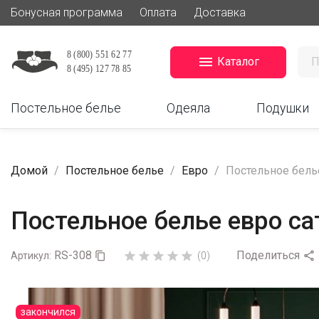
Бонусная программа
Оплата
Доставка

Каталог
Постельное белье
Одеяла
Подушки
Домой
Постельное белье
Евро
Постельное белье
Постельное белье евро са
RS-308
Поделиться






Артикул:

(0)
закончился