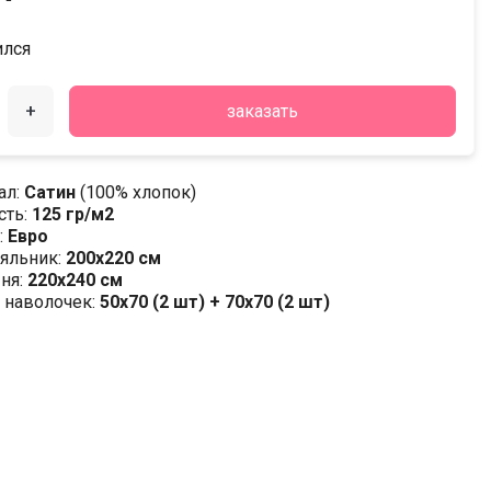
ился
+
заказать
ал:
Сатин
(100% хлопок)
сть:
125 гр/м2
:
Евро
яльник:
200х220 см
ня:
220х240 см
 наволочек:
50x70 (2 шт) + 70x70 (2 шт)