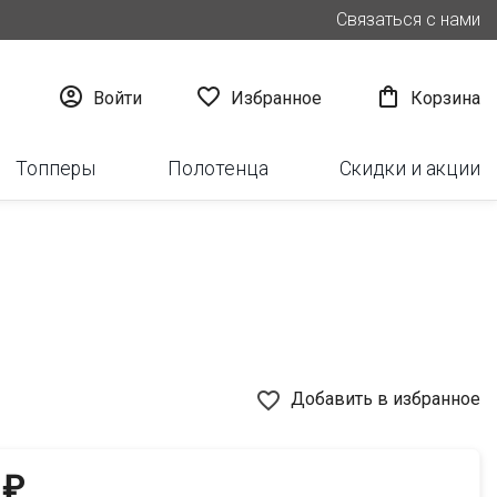
Связаться с нами



Войти
Избранное
Корзина
Топперы
Полотенца
Скидки и акции
favorite_border
Добавить в избранное
 ₽