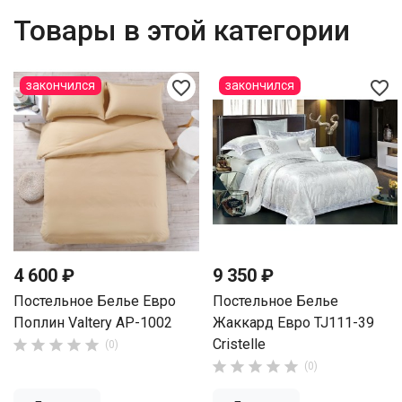
Товары в этой категории
favorite_border
favorite_border
закончился
закончился
4 600 ₽
9 350 ₽
Постельное Белье Евро
Постельное Белье
Поплин Valtery AP-1002
Жаккард Евро TJ111-39
Cristelle





(0)





(0)