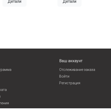
Детали
Детали
Ваш аккаунт
грамма
Отслеживание заказа
Войти
Регистрация
рата
и
ления
ж