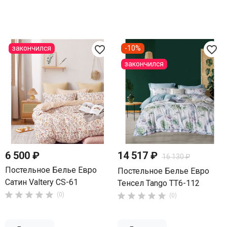
favorite_border
favorite_border
закончился
-10%
закончился
6 500 ₽
14 517 ₽
16 130 ₽
Постельное Белье Евро
Постельное Белье Евро
Сатин Valtery CS-61
Тенсел Tango TT6-112





(0)





(0)