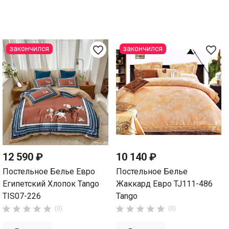
favorite_border
favorite_border
закончился
закончился
12 590 ₽
10 140 ₽
Постельное Белье Евро
Постельное Белье
Египетский Хлопок Tango
Жаккард Евро TJ111-486
TIS07-226
Tango










(0)
(0)