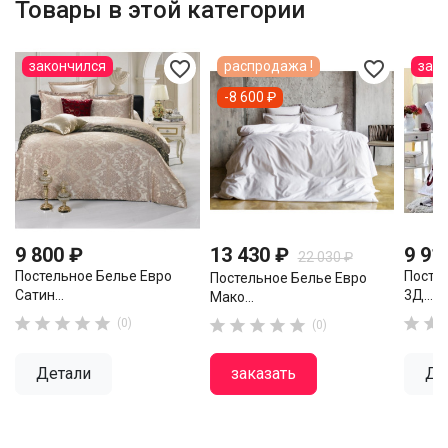
Товары в этой категории
favorite_border
favorite_border
закончился
распродажа !
зак
-8 600 ₽
9 800 ₽
13 430 ₽
9 91
22 030 ₽
Постельное Белье Евро
Посте
Постельное Белье Евро
Сатин...
3Д...
Мако...







(0)





(0)
Детали
заказать
Де