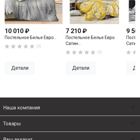
10 010 ₽
7 210 ₽
9 50
Постельное Белье Евро...
Постельное Белье Евро
Посте
Сатин...
Сатин..





(0)







(0)
Детали
Детали
Де

Наша компания

Товары

Ваш аккаунт