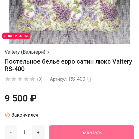
закончился
Valtery (Вальтери)

Постельное белье евро сатин люкс Valtery
RS-400
RS-400





(0)
Артикул:

9 500 ₽

Закончился
-
+
заказать