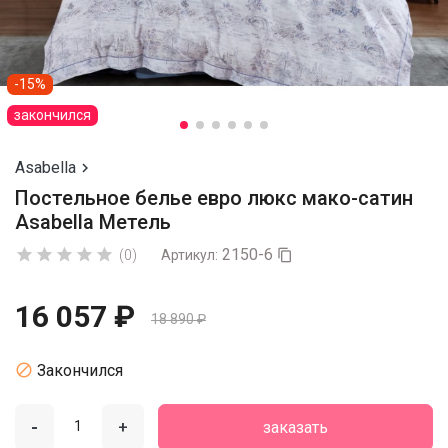
-15%
закончился
Asabella

Постельное белье евро люкс мако-сатин
Asabella Метель
2150-6





(0)
Артикул:

16 057 ₽
18 890 ₽

Закончился
-
+
заказать