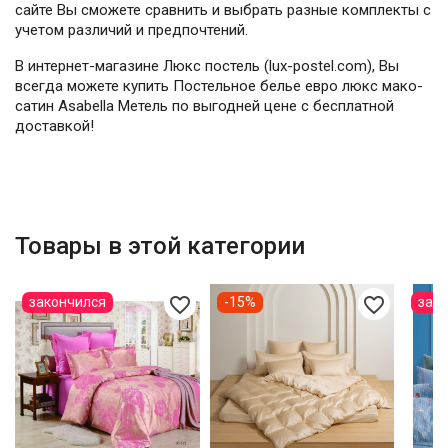
сайте Вы сможете сравнить и выбрать разные комплекты с
учетом различий и предпочтений.
В интернет-магазине Люкс постель (lux-postel.com), Вы
всегда можете купить Постельное белье евро люкс мако-
сатин Asabella Метель по выгодней цене с бесплатной
доставкой!
Товары в этой категории
favorite_border
favorite_border
закончился
-15%
зак