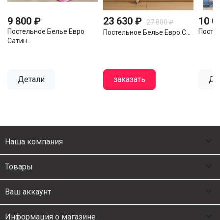
9 800 ₽
23 630 ₽
10 0
27 800 ₽
Постельное Белье Евро
Постел
Постельное Белье Евро С...
Сатин...
Детали
заказать
Де

Наша компания

Товары

Ваш аккаунт

Информация о магазине