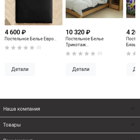
4 600 ₽
10 320 ₽
4 20
Постельное Белье Евро...
Постельное Белье
Посте
Трикотаж...
Бязь...





(0)







(0)
Детали
Детали
Де

Наша компания

Товары