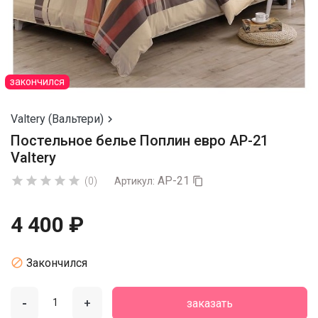
закончился
Valtery (Вальтери)

Постельное белье Поплин евро AP-21
Valtery
AP-21





(0)
Артикул:

4 400 ₽

Закончился
-
+
заказать