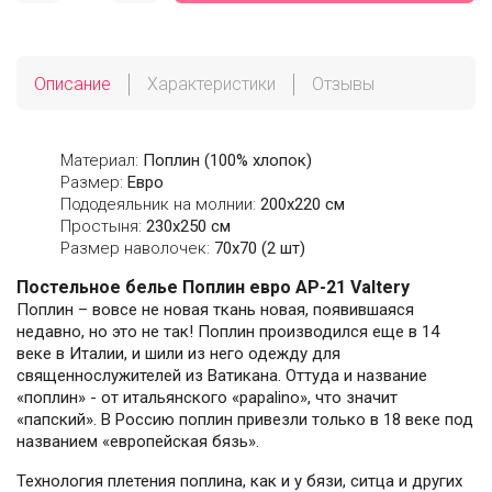
Описание
Характеристики
Отзывы
Материал:
Поплин (100% хлопок)
Размер:
Евро
Пододеяльник на молнии:
200х220 см
Простыня:
230х250 см
Размер наволочек:
70x70 (2 шт)
Постельное белье Поплин евро AP-21 Valtery
Поплин – вовсе не новая ткань новая, появившаяся
недавно, но это не так! Поплин производился еще в 14
веке в Италии, и шили из него одежду для
священнослужителей из Ватикана. Оттуда и название
«поплин» - от итальянского «papalino», что значит
«папский». В Россию поплин привезли только в 18 веке под
названием «европейская бязь».
Технология плетения поплина, как и у бязи, ситца и других