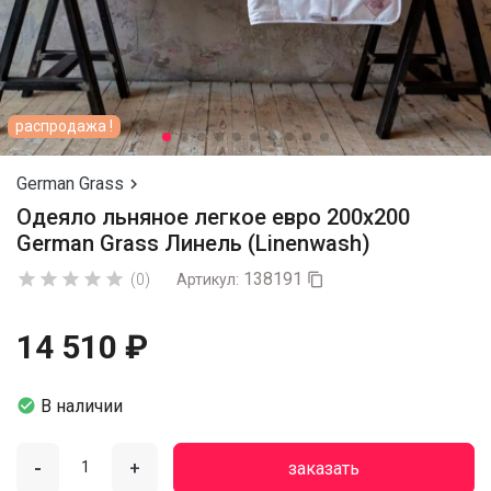
распродажа !
German Grass

Одеяло льняное легкое евро 200х200
German Grass Линель (Linenwash)
138191





(0)
Артикул:

14 510 ₽

В наличии
-
+
заказать