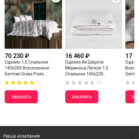
70 230 ₽
16 460 ₽
17 4
Одеяло 1,5 Спальное
Одеяло Из Шерсти
Одеял
140х205 Всесезонное
Мериноса Легкое 1,5
Всесе
German Grass Роял...
Спальное 160х220...
German

















(1)
(0)
заказать
заказать
за

Наша компания