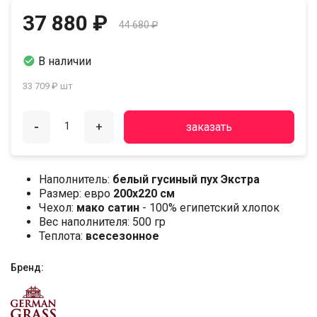
37 880 ₽
44 680 ₽

В наличии
33 709 ₽ шт
-
+
заказать
Наполнитель:
белый гусиный пух Экстра
Размер: евро
200х220 см
Чехол:
мако сатин
- 100% египетский хлопок
Вес наполнителя: 500 гр
Теплота:
всесезонное
Бренд: