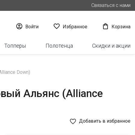
Связаться с нами



Войти
Избранное
Корзина
Топперы
Полотенца
Скидки и акции
lliance Down)
вый Альянс (Alliance
favorite_border
Добавить в избранное