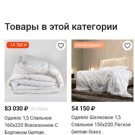
Товары в этой категории
favorite_border
favorite_border
-14 760 ₽
распродажа !
83 030 ₽
54 150 ₽
97 790 ₽
Одеяло Шелковое 1,5
Одеяло 1,5 Спальное
Спальное 150х200 Легкое
160х220 Всесезонное С
German Grass...
Бортиком German...