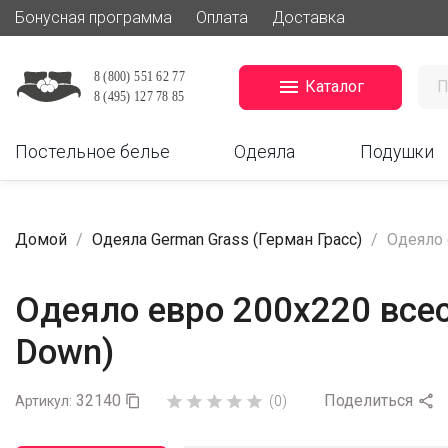
Бонусная программа
Оплата
Доставка

Каталог
Постельное белье
Одеяла
Подушки
Домой
Одеяла German Grass (Герман Грасс)
Одеяло 
Одеяло евро 200х220 всес
Down)
32140
Поделиться






Артикул:

(0)