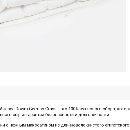
lliance Down) German Grass - это 100% пух нового сбора, кото
нного сырья гарантия безопасности и долговечности.
нии с нежным макосатином из длинноволокнистого египетского