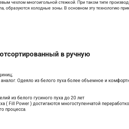
невым чехлом многоигольной стежкой. При таком типе производ
хла, образуются холодные зоны. В основном эту технологию при
 отсортированный в ручную
0 единиц;
й аналог. Одеяло из белого пуха более объемное и комфо
к;
елий из белого гусиного пуха до 20 лет
 ( Fill Power ) достигаются многоступенчатой переработко
ого процесса.