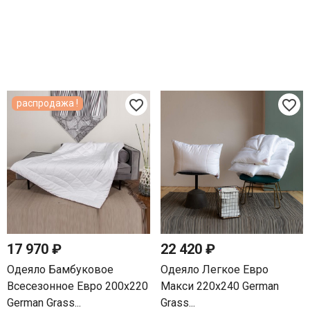
favorite_border
favorite_border
распродажа !
17 970 ₽
22 420 ₽
Одеяло Бамбуковое
Одеяло Легкое Евро
Всесезонное Евро 200х220
Макси 220х240 German
German Grass...
Grass...