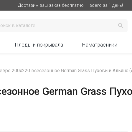
Доставим ваш заказ бесплатно — всего за 1 день!

Пледы и покрывала
Наматрасники
евро 200х220 всесезонное German Grass Пуховый Альянс (A
езонное German Grass Пухо