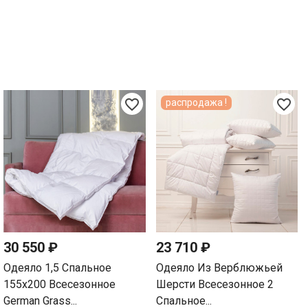
favorite_border
favorite_border
распродажа !
30 550 ₽
23 710 ₽
Одеяло 1,5 Спальное
Одеяло Из Верблюжьей
155х200 Всесезонное
Шерсти Всесезонное 2
German Grass...
Спальное...