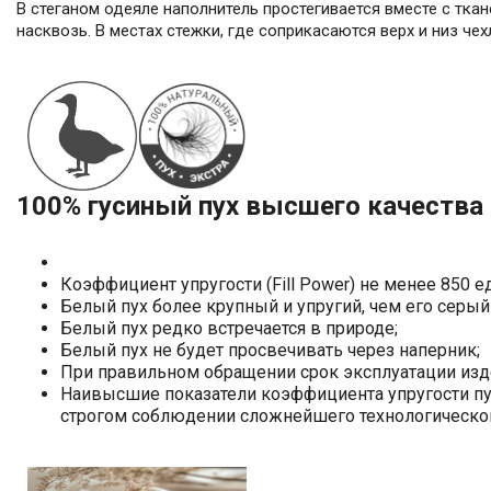
В стеганом одеяле наполнитель простегивается вместе с тка
насквозь. В местах стежки, где соприкасаются верх и низ че
100% гусиный пух высшего качества
Коэффициент упругости (Fill Power) не менее 85
Белый пух более крупный и упругий, чем его серы
Белый пух редко встречается в природе;
Белый пух не будет просвечивать через наперни
При правильном обращении срок эксплуатации изд
Наивысшие показатели коэффициента упругости пуха
строгом соблюдении сложнейшего технологическ