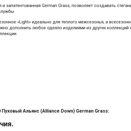
я и запатентованная German Grass, позволяет создавать стег
службы.
езонное «Light» идеально для теплого межсезонья, а всесезон
Можно дополнить любое одеяло изделиями из других коллекций
ллекции.
Пуховый Альянс (Alliance Down) German Grass:
чия.