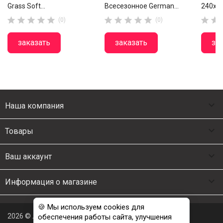
Grass Soft...
Всесезонное German...
240х26












(0)
(0)
заказать
заказать
за

Наша компания

Товары

Ваш аккаунт

Информация о магазине
🍪 Мы используем cookies для
2026 © Люкс Постель
обеспечения работы сайта, улучшения