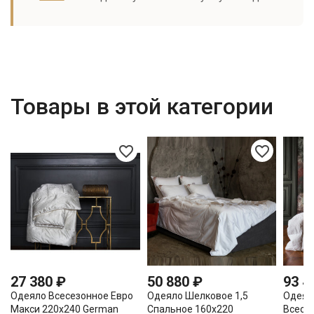
Товары в этой категории
favorite_border
favorite_border
27 380 ₽
50 880 ₽
93 4
Одеяло Всесезонное Евро
Одеяло Шелковое 1,5
Одеял
Макси 220х240 German
Спальное 160х220
Всесе