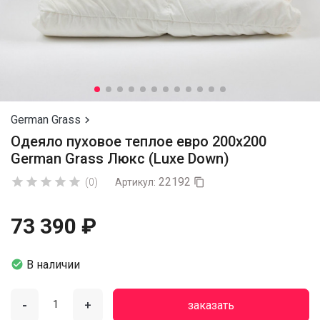
German Grass

Одеяло пуховое теплое евро 200х200
German Grass Люкс (Luxe Down)
22192





(0)
Артикул:

73 390 ₽

В наличии
-
+
заказать