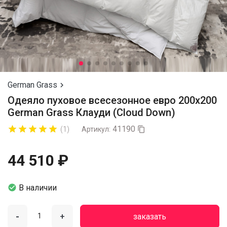
German Grass

Одеяло пуховое всесезонное евро 200х200
German Grass Клауди (Cloud Down)
41190










(1)
Артикул:

44 510 ₽

В наличии
-
+
заказать