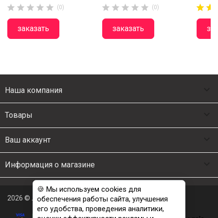














(0)
(0)
заказать
заказать
за

Наша компания

Товары

Ваш аккаунт

Информация о магазине
🍪 Мы используем cookies для
2026 © Люкс Постель
обеспечения работы сайта, улучшения
его удобства, проведения аналитики,