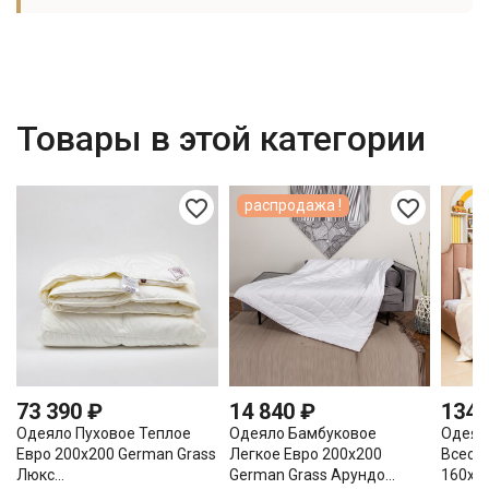
Товары в этой категории
favorite_border
favorite_border
распродажа !
73 390 ₽
14 840 ₽
134 
Одеяло Пуховое Теплое
Одеяло Бамбуковое
Одеял
Евро 200х200 German Grass
Легкое Евро 200х200
Всесе
Люкс...
German Grass Арундо...
160х22