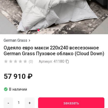
German Grass

Одеяло евро макси 220х240 всесезонное
German Grass Пуховое облако (Cloud Down)
41180





(0)
Артикул:

57 910 ₽

В наличии
-
+
заказать