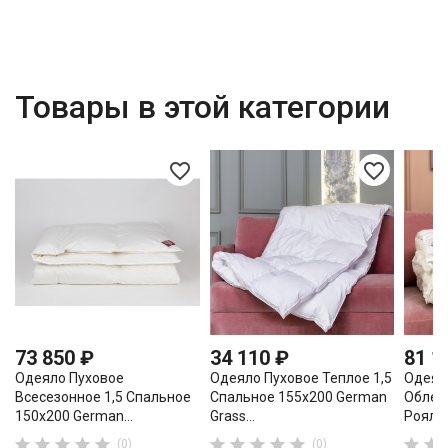
Товары в этой категории
favorite_border
favorite_border
73 850 ₽
34 110 ₽
81 1
Одеяло Пуховое
Одеяло Пуховое Теплое 1,5
Одеял
Всесезонное 1,5 Спальное
Спальное 155х200 German
Облег
150х200 German...
Grass...
Роял Пу












(0)
(0)