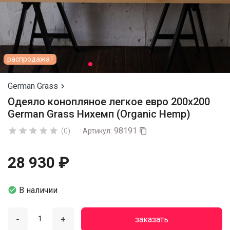
распродажа !
German Grass

Одеяло конопляное легкое евро 200х200
German Grass Нихемп (Organic Hemp)
98191





(0)
Артикул:

28 930 ₽

В наличии
-
+
заказать