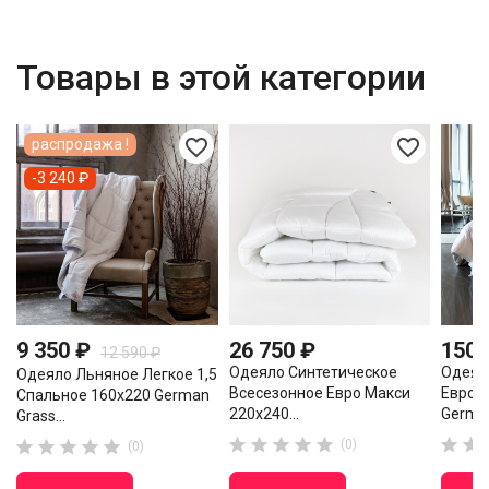
Товары в этой категории
favorite_border
favorite_border
распродажа !
-3 240 ₽
9 350 ₽
26 750 ₽
150 
12 590 ₽
Одеяло Синтетическое
Одеял
Одеяло Льняное Легкое 1,5
Всесезонное Евро Макси
Евро 
Спальное 160х220 German
220х240...
German
Grass...












(0)
(0)