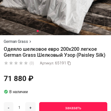
German Grass

Одеяло шелковое евро 200х200 легкое
German Grass Шелковый Узор (Paisley Silk)
65191





(0)
Артикул:

71 880 ₽

В наличии
-
+
заказать