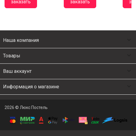
заказать
заказать
за

Наша компания

Товары

Ваш аккаунт

Информация о магазине
2026 © Люкс Постель