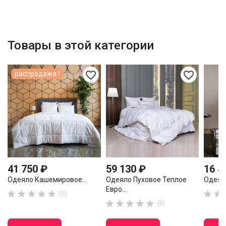
Товары в этой категории
favorite_border
favorite_border
распродажа !
41 750 ₽
59 130 ₽
16 4
Одеяло Кашемировое...
Одеяло Пуховое Теплое
Одеяло
Евро...







(0)





(0)