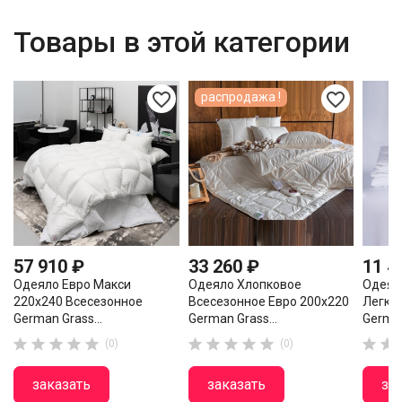
Товары в этой категории
favorite_border
favorite_border
распродажа !
57 910 ₽
33 260 ₽
11 4
Одеяло Евро Макси
Одеяло Хлопковое
Одеял
220х240 Всесезонное
Всесезонное Евро 200х220
Легко
German Grass...
German Grass...
German












(0)
(0)
заказать
заказать
за