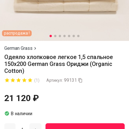
распродажа !
German Grass

Одеяло хлопковое легкое 1,5 спальное
150х200 German Grass Ориджи (Organic
Cotton)
99131










(1)
Артикул:

21 120 ₽

В наличии