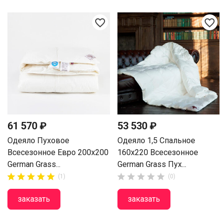
favorite_border
favorite_border
61 570 ₽
53 530 ₽
Одеяло Пуховое
Одеяло 1,5 Спальное
Всесезонное Евро 200х200
160х220 Всесезонное
German Grass...
German Grass Пух...















(1)
(0)
заказать
заказать