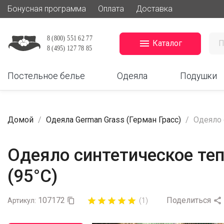
Бонусная программа
Оплата
Доставка

Каталог
Постельное белье
Одеяла
Подушки
Домой
Одеяла German Grass (Герман Грасс)
Одеяло 
Одеяло синтетическое теп
(95°C)
107172
Поделиться











Артикул:

(1)