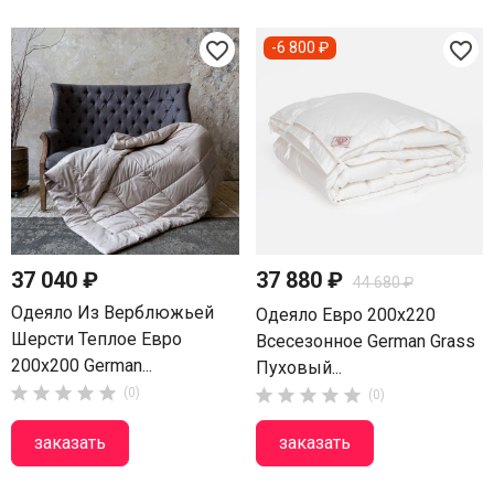
favorite_border
favorite_border
-6 800 ₽
37 040 ₽
37 880 ₽
44 680 ₽
Одеяло Из Верблюжьей
Одеяло Евро 200х220
Шерсти Теплое Евро
Всесезонное German Grass
200х200 German...
Пуховый...





(0)





(0)
заказать
заказать