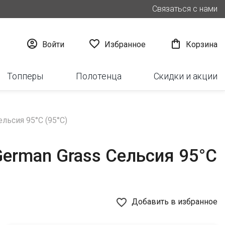
Связаться с нами



Войти
Избранное
Корзина
Топперы
Полотенца
Скидки и акции
льсия 95°C (95°C)
German Grass Сельсия 95°C
favorite_border
Добавить в избранное