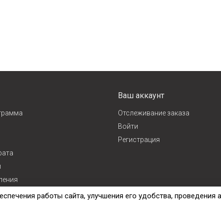
Ваш аккаунт
грамма
Отслеживание заказа
Войти
Регистрация
рата
и
ления
ж
еспечения работы сайта, улучшения его удобства, проведения 