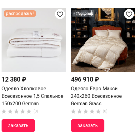
favorite_border
favorite_border
распродажа !
12 380 ₽
496 910 ₽
Одеяло Хлопковое
Одеяло Евро Макси
Всесезонное 1,5 Спальное
240х260 Всесезонное
150х200 German...
German Grass...










(0)
(0)
заказать
заказать