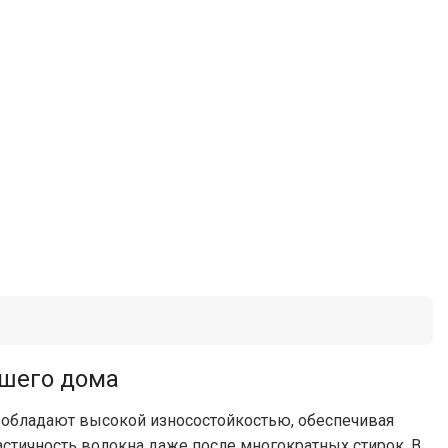
ашего дома
обладают высокой износостойкостью, обеспечивая
астичность волокна даже после многократных стирок. В