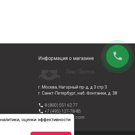
phone
Информация о магазине
г. Москва, Нагорный пр-д, д 3 стр 3
г. Санкт-Петербург, наб. Фонтанки, д. 38
phone
8 (800) 551 62 77
phone
+7 (495) 127-78-85
email
info@lux-postel.com
аналитики, оценки эффективности