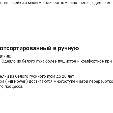
устые ячейки с малым количеством наполнения, одеяло во 
 отсортированный в ручную
0 единиц;
й. Одеяло из белого пуха более пушистое и комфортное пр
лий из белого гусиного пуха до 20 лет
 ( Fill Power ) достигаются многоступенчатой переработко
го процесса.