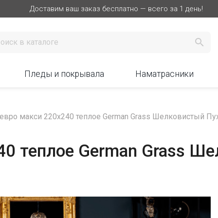
Доставим ваш заказ бесплатно — всего за 1 день!

Пледы и покрывала
Наматрасники
евро макси 220х240 теплое German Grass Шелковистый Пух 
0 теплое German Grass Шел