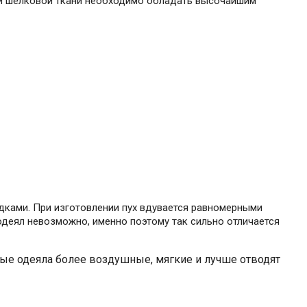
ой шелковой ткани необходимо обладать высочайшим
одками. При изготовлении пух вдувается равномерными
одеял невозможно, именно поэтому так сильно отличается
тные одеяла более воздушные, мягкие и лучше отводят