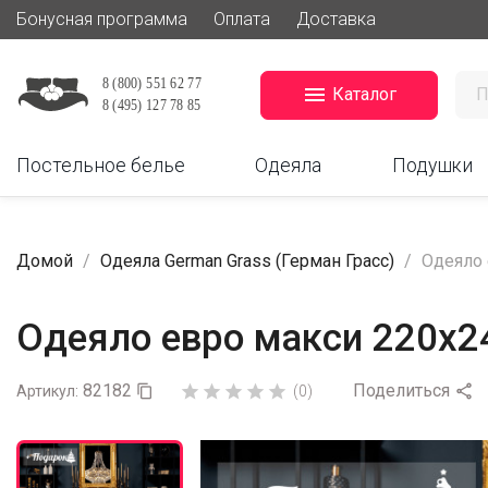
Бонусная программа
Оплата
Доставка

Каталог
Постельное белье
Одеяла
Подушки
Домой
Одеяла German Grass (Герман Грасс)
Одеяло 
Одеяло евро макси 220х24
82182
Поделиться






Артикул:

(0)