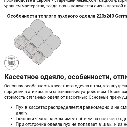
производстве в Европе - старейшей немецкой ткацкой фабр
уровнем мастерства, тогда ткань получается очень плотной и
Особенности теплого пухового одеяла 220x240 Germa
Кассетное одеяло, особенности, от
Основная особенность кассетного одеяла в том, что внутрен
порциями в эти кассеты специальным устройством. После за
стоимость стеганных одеял от кассетных. Основные преимущ
Пух в кассетах распределяется равномерно и не см
влагу.
Тканный чехол одеяла имеет объем за счет чего о
При отстрочке одеяла пух не попадает в швы и из 