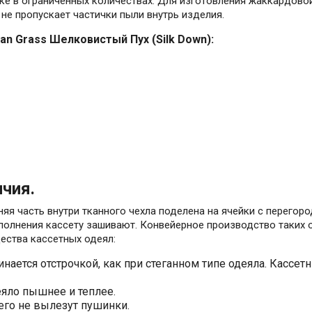
ике в ограниченных количествах. Для изготовления жаккардов
 не пропускает частички пыли внутрь изделия.
n Grass Шелковистый Пух (Silk Down):
личия.
няя часть внутри тканного чехла поделена на ячейки с перегор
полнения кассету зашивают. Конвейерное производство таких 
ества кассетных одеял:
инается отстрочкой, как при стеганном типе одеяла. Кассе
деяло пышнее и теплее.
него не вылезут пушинки.