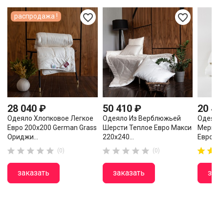
favorite_border
favorite_border
распродажа !
28 040 ₽
50 410 ₽
20 4
Одеяло Хлопковое Легкое
Одеяло Из Верблюжьей
Одеял
Евро 200х200 German Grass
Шерсти Теплое Евро Макси
Мерин
Ориджи...
220х240...
Евро 2














(0)
(0)
заказать
заказать
за