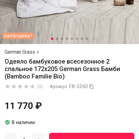
распродажа !
German Grass

Одеяло бамбуковое всесезонное 2
спальное 172х205 German Grass Бамби
(Bamboo Familie Bio)
FB-3260





(0)
Артикул:

11 770 ₽

В наличии