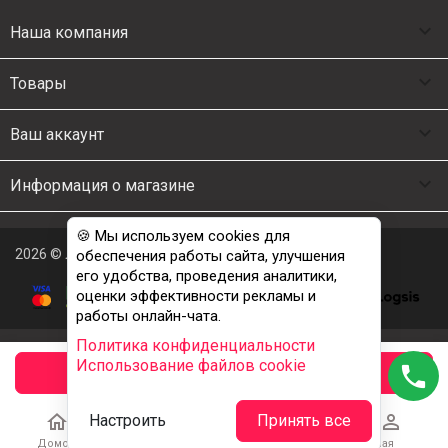

Наша компания

Товары

Ваш аккаунт

Информация о магазине
🍪 Мы используем cookies для
2026 © Люкс Постель
обеспечения работы сайта, улучшения
его удобства, проведения аналитики,
оценки эффективности рекламы и
работы онлайн-чата.
Политика конфиденциальности
Использование файлов cookie
phone
заказать





Настроить
Принять все
Домой
Каталог
Корзина
Избранное
Учетная