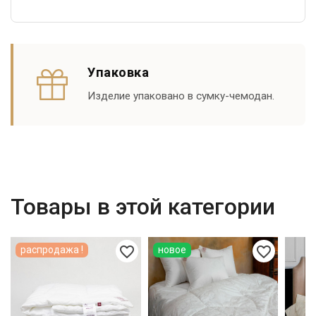
Упаковка
Изделие упаковано в сумку-чемодан.
Товары в этой категории
favorite_border
favorite_border
распродажа !
новое