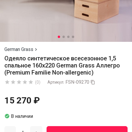
German Grass

Одеяло синтетическое всесезонное 1,5
спальное 160х220 German Grass Аллегро
(Premium Familie Non-allergenic)
FSN-09270





(0)
Артикул:

15 270 ₽

В наличии