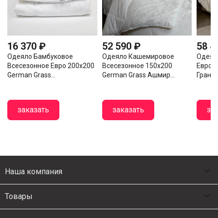
16 370 ₽
52 590 ₽
58 4
Одеяло Бамбуковое
Одеяло Кашемировое
Одеял
Всесезонное Евро 200х200
Всесезонное 150х200
Евро 2
German Grass...
German Grass Ашмир...
Гранд..
заказать
заказать
за

Наша компания

Товары