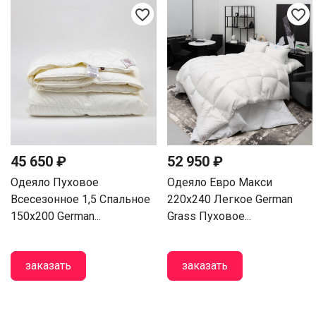
favorite_border
favorite_border
45 650 ₽
52 950 ₽
Одеяло Пуховое
Одеяло Евро Макси
Всесезонное 1,5 Спальное
220х240 Легкое German
150х200 German...
Grass Пуховое...
заказать
заказать