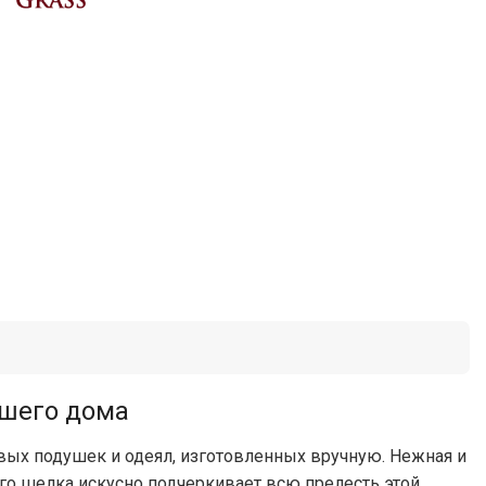
ашего дома
вых подушек и одеял, изготовленных вручную. Нежная и
ого шелка искусно подчеркивает всю прелесть этой