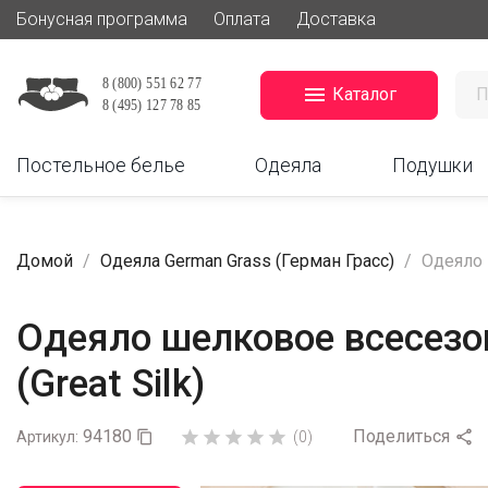
Бонусная программа
Оплата
Доставка

Каталог
Постельное белье
Одеяла
Подушки
Домой
Одеяла German Grass (Герман Грасс)
Одеяло 
Одеяло шелковое всесезо
(Great Silk)
94180
Поделиться






Артикул:

(0)