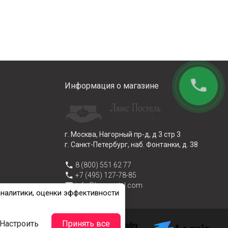
phone
Информация о магазине
г. Москва, Нагорный пр-д, д 3 стр 3
г. Санкт-Петербург, наб. Фонтанки, д. 38
phone
8 (800) 551 62 77
phone
+7 (495) 127-78-85
email
info@lux-postel.com
аналитики, оценки эффективности
Настроить
Принять все