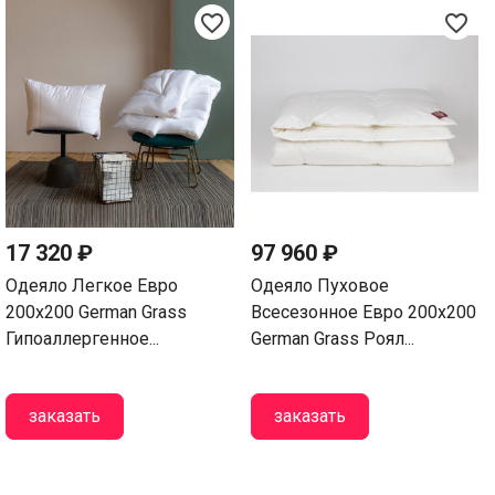
favorite_border
favorite_border
17 320 ₽
97 960 ₽
Одеяло Легкое Евро
Одеяло Пуховое
200х200 German Grass
Всесезонное Евро 200х200
Гипоаллергенное...
German Grass Роял...
заказать
заказать