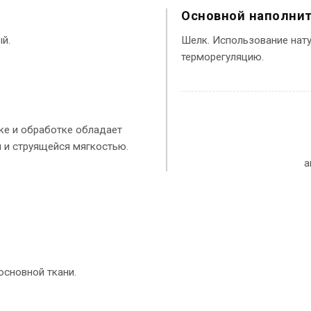
Основной наполни
ый.
Шелк. Использование нат
терморегуляцию.
ке и обработке обладает
 и струящейся мягкостью.
а
основной ткани.