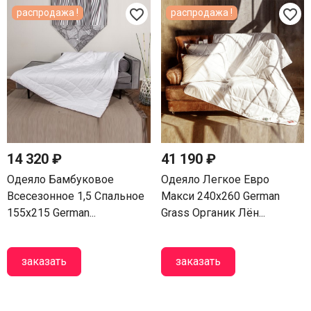
favorite_border
favorite_border
распродажа !
распродажа !
14 320 ₽
41 190 ₽
Одеяло Бамбуковое
Одеяло Легкое Евро
Всесезонное 1,5 Спальное
Макси 240х260 German
155х215 German...
Grass Органик Лён...
заказать
заказать