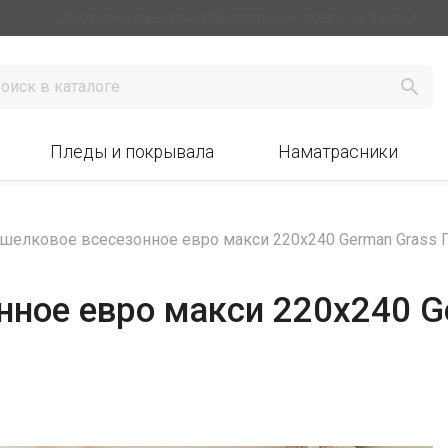
Доставим ваш заказ бесплатно — всего за 1 день!

Пледы и покрывала
Наматрасники
шелковое всесезонное евро макси 220х240 German Grass Гре
нное евро макси 220х240 G