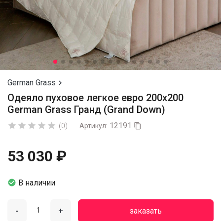
German Grass

Одеяло пуховое легкое евро 200х200
German Grass Гранд (Grand Down)
12191





(0)
Артикул:

53 030 ₽

В наличии
-
+
заказать