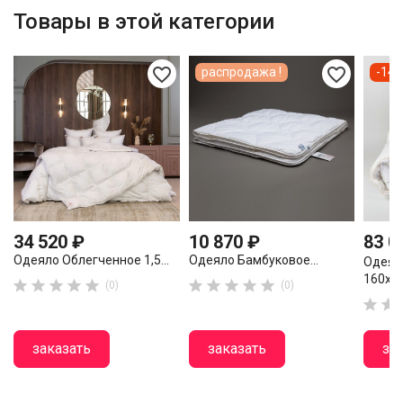
Товары в этой категории
favorite_border
favorite_border
распродажа !
-14 
34 520 ₽
10 870 ₽
83 0
Одеяло Облегченное 1,5...
Одеяло Бамбуковое...
Одеял
160х22










(0)
(0)


заказать
заказать
за