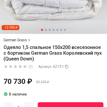
-12 590 ₽
German Grass

Одеяло 1,5 спальное 150х200 всесезонное
с бортиком German Grass Королевский пух
(Queen Down)
62131





(0)
Артикул:

70 730 ₽
83 320 ₽

В наличии