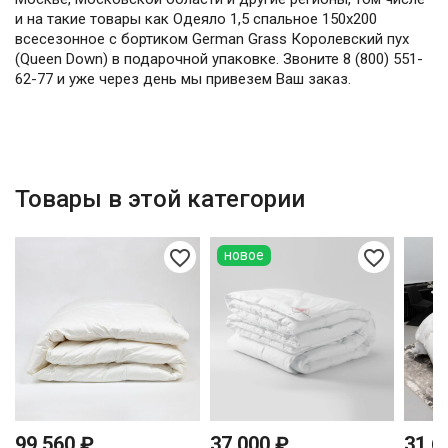
и на такие товары как Одеяло 1,5 спальное 150х200
всесезонное с бортиком German Grass Королевский пух
(Queen Down) в подарочной упаковке. Звоните 8 (800) 551-
62-77 и уже через день мы привезем Ваш заказ.
Товары в этой категории
favorite_border
favorite_border
новое
99 560 ₽
37 000 ₽
31 6