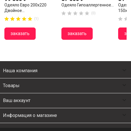
Одеяло Евро 200х220
Одеяло Гипоаллергенное...
Одеял
Двойное...
150х20





(0)












(1)
заказать
заказать
за

Наша компания

Товары

Ваш аккаунт

Информация о магазине